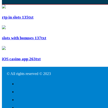
rtp in slots 135txt
slots with bonuses 137txt
iOS casino app 263txt
© All rights reserved © 2023