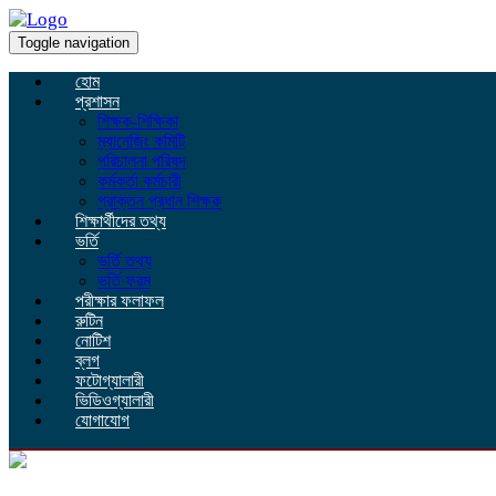
Toggle navigation
হোম
প্রশাসন
শিক্ষক-শিক্ষিকা
ম্যানেজিং কমিটি
পরিচালনা পরিষদ
কর্মকর্তা কর্মচারী
প্রাক্তন প্রধান শিক্ষক
শিক্ষার্থীদের তথ্য
ভর্তি
ভর্তি তথ্য
ভর্তি ফরম
পরীক্ষার ফলাফল
রুটিন
নোটিশ
ব্লগ
ফটোগ্যালারী
ভিডিওগ্যালারী
যোগাযোগ