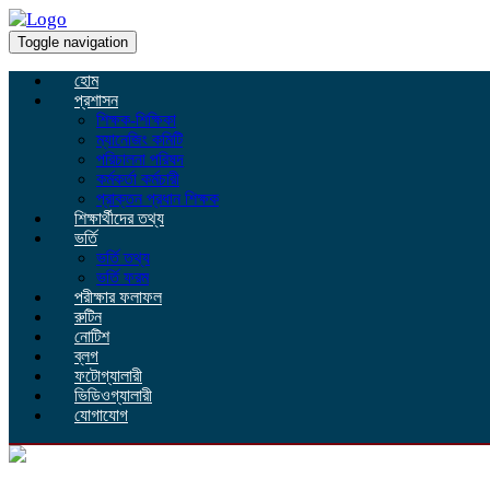
Toggle navigation
হোম
প্রশাসন
শিক্ষক-শিক্ষিকা
ম্যানেজিং কমিটি
পরিচালনা পরিষদ
কর্মকর্তা কর্মচারী
প্রাক্তন প্রধান শিক্ষক
শিক্ষার্থীদের তথ্য
ভর্তি
ভর্তি তথ্য
ভর্তি ফরম
পরীক্ষার ফলাফল
রুটিন
নোটিশ
ব্লগ
ফটোগ্যালারী
ভিডিওগ্যালারী
যোগাযোগ