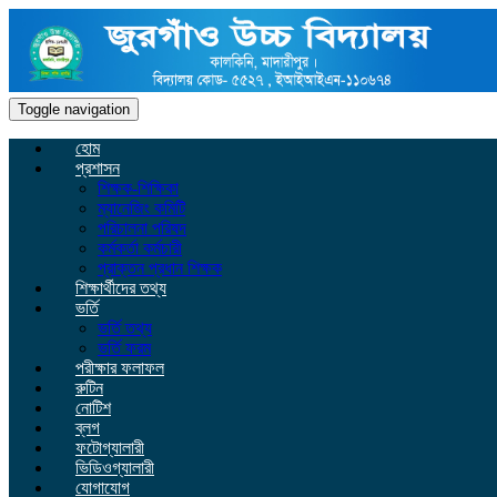
Toggle navigation
হোম
প্রশাসন
শিক্ষক-শিক্ষিকা
ম্যানেজিং কমিটি
পরিচালনা পরিষদ
কর্মকর্তা কর্মচারী
প্রাক্তন প্রধান শিক্ষক
শিক্ষার্থীদের তথ্য
ভর্তি
ভর্তি তথ্য
ভর্তি ফরম
পরীক্ষার ফলাফল
রুটিন
নোটিশ
ব্লগ
ফটোগ্যালারী
ভিডিওগ্যালারী
যোগাযোগ