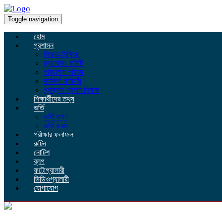
Toggle navigation
হোম
প্রশাসন
শিক্ষক-শিক্ষিকা
ম্যানেজিং কমিটি
পরিচালনা পরিষদ
কর্মকর্তা কর্মচারী
প্রাক্তন প্রধান শিক্ষক
শিক্ষার্থীদের তথ্য
ভর্তি
ভর্তি তথ্য
ভর্তি ফরম
পরীক্ষার ফলাফল
রুটিন
নোটিশ
ব্লগ
ফটোগ্যালারী
ভিডিওগ্যালারী
যোগাযোগ