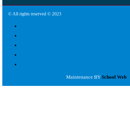
© All rights reserved © 2023
Maintenance BY
School Web