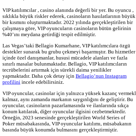
VIP katılımcılar , casino alanında değerli bir yer. Bu oyuncu ,
sıklıkla büyük riskler ederek, casinoların hasılatlarının büyük
bir kısmını oluşturmaktadır. 2022 yılında gerçekleştirilen bir
çalışmaya göre, VIP oyuncuların casinoların bütün gelirinin
%40’ını meydana getirdiği tespit edilmiştir.
Las Vegas’taki Bellagio Kumarhane, VIP katılımcılara özgü
destekler sunarak bu grubu çekmeyi başarmıştır. Bu hizmetler
içinde özel danışmanlar, hususi mücadele alanları ve fazla
sınırlı masalar bulunmaktadır. Bellagio, VIP katılımcıların
tecrübelerini artırmak için sürekli daima yenilikler
yapmaktadır. Daha çok detay için
Bellagio’nun Instagram
profilini
incele edebilirsiniz.
VIP oyuncular, casinolar için yalnızca yüksek kazanç vermek
kalmaz, aynı zamanda markanın saygınlığını de geliştirir. Bu
oyuncular, casinoların pazarlamasında ve ilanlarında sıkça
konum katılarak, diğer oyuncular ilgisini cezbetmektedir.
Örneğin, 2023 senesinde gerçekleştirilen World Series of
Poker müsabakasında, VIP oyuncular katılımı, müsabakanın
basında büyük konumda bulmasını gerçekleştirmiştir.