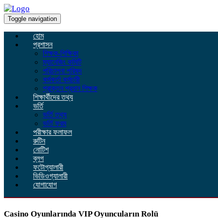
Toggle navigation
হোম
প্রশাসন
শিক্ষক-শিক্ষিকা
ম্যানেজিং কমিটি
পরিচালনা পরিষদ
কর্মকর্তা কর্মচারী
প্রাক্তন প্রধান শিক্ষক
শিক্ষার্থীদের তথ্য
ভর্তি
ভর্তি তথ্য
ভর্তি ফরম
পরীক্ষার ফলাফল
রুটিন
নোটিশ
ব্লগ
ফটোগ্যালারী
ভিডিওগ্যালারী
যোগাযোগ
Casino Oyunlarında VIP Oyuncuların Rolü