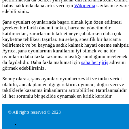
bahis hakkında daha artık veri için
Wikipedia
sayfasını ziyare
edebilirsiniz.
Şans oyunları oyunlarında başarı olmak için özen edilmesi
gereken bir farklı önemli nokta, harcama yönetimidir.
katılımcılar , zararlarını telafi etmeye çabalarken daha çok
kaybetme tehlikesi taşırlar. Bu sebep, spesifik bir harcama
belirlemek ve bu kaynağa sadık kalmak hayati öneme sahiptir
Ayrıca, şans oyunlarının kurallarını iyi bilmek ve ne tür
oyunların daha fazla kazanma olasılığı sunduğunu incelemek
da faydalıdır. Daha fazla malumat için
saha bet giriş
adresini
görmek edebilirsiniz.
Sonuç olarak, şans oyunları oyunları zevkli ve tutku verici
olabilir, ancak plan ve ilgi gerektirir. oyuncu , doğru veri ve
taktiklerle kazanma imkanlarını artırabilirler. Hatırlanmalıdır
ki, her sorumlu bir şekilde oynamak en kritik kuraldır.
© All rights reserved © 2023