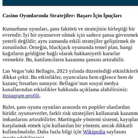
Casino Oyunlarında Stratejiler: Başarı İçin İpuçları
Kumarhane oyunları, şans faktörü ve stratejinin birleştiği bir
evrendir. İyi bir oyunsever olmak için sadece şansa güvenme
yeterli değildir; aynı zamanda etkili stratejiler geliştirmek de
zorunludur. Örneğin, blackjack oyununda temel plan, hangi
kağıtların geldiğine bağlı olarak hakkaniyetli kararlar
vermektir. Bu, katılımcıların kazanma şansını artırabilir.
Las Vegas’taki Bellagio, 2023 yılında düzenlediği etkinliklerl
dikkat çekti. Bu etkinlikler, oyunculara hem eğlence hem de
kazanç fırsatları sunuyor. Bellagio’nun sosyal medya
kanallarından etkinlikler hakkında açıklama alabilirsiniz:
Instagram profili
.
Rulet, şans oyunu oyunları arasında en popüler olanlardan
biridir. oyunseverler, farklı risk stratejileri kullanarak kazanm
imkanlarını artırabilirler. Martingale yöntemi sistemi, kayıplar
karşılamak etmek için kullanılan bir yöntem; ancak dikkatli
kullanılmalıdır. Daha fazla bilgi için
Wikipedia
sayfasını
incele edebilirsiniz.