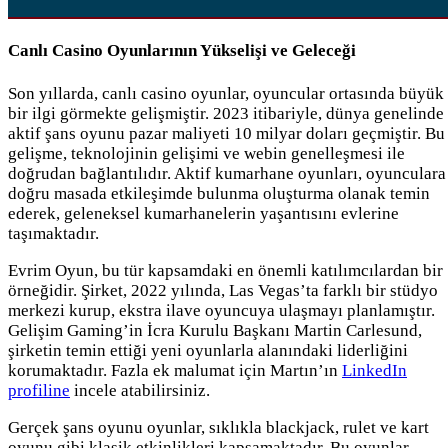
Canlı Casino Oyunlarının Yükselişi ve Geleceği
Son yıllarda, canlı casino oyunlar, oyuncular ortasında büyük
bir ilgi görmekte gelişmiştir. 2023 itibariyle, dünya genelinde
aktif şans oyunu pazar maliyeti 10 milyar doları geçmiştir. Bu
gelişme, teknolojinin gelişimi ve webin genelleşmesi ile
doğrudan bağlantılıdır. Aktif kumarhane oyunları, oyunculara
doğru masada etkileşimde bulunma oluşturma olanak temin
ederek, geleneksel kumarhanelerin yaşantısını evlerine
taşımaktadır.
Evrim Oyun, bu tür kapsamdaki en önemli katılımcılardan bir
örneğidir. Şirket, 2022 yılında, Las Vegas’ta farklı bir stüdyo
merkezi kurup, ekstra ilave oyuncuya ulaşmayı planlamıştır.
Gelişim Gaming’in İcra Kurulu Başkanı Martin Carlesund,
şirketin temin ettiği yeni oyunlarla alanındaki liderliğini
korumaktadır. Fazla ek malumat için Martın’ın
LinkedIn
profiline
incele atabilirsiniz.
Gerçek şans oyunu oyunlar, sıklıkla blackjack, rulet ve kart
oyunu gibi klasik etkinlikleri kapsamaktadır. Bu oyunlar,