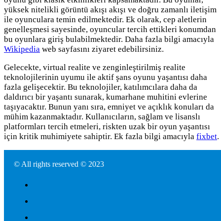
yüksek nitelikli görüntü akışı akışı ve doğru zamanlı iletişim
ile oyunculara temin edilmektedir. Ek olarak, cep aletlerin
genelleşmesi sayesinde, oyuncular tercih ettikleri konumdan
bu oyunlara giriş bulabilmektedir. Daha fazla bilgi amacıyla
Wikipedia
web sayfasını ziyaret edebilirsiniz.
Gelecekte, virtual realite ve zenginleştirilmiş realite
teknolojilerinin uyumu ile aktif şans oyunu yaşantısı daha
fazla gelişecektir. Bu teknolojiler, katılımcılara daha da
daldırıcı bir yaşantı sunarak, kumarhane muhitini evlerine
taşıyacaktır. Bunun yanı sıra, emniyet ve açıklık konuları da
mühim kazanmaktadır. Kullanıcıların, sağlam ve lisanslı
platformları tercih etmeleri, riskten uzak bir oyun yaşantısı
için kritik muhimiyete sahiptir. Ek fazla bilgi amacıyla
fixbet
.
© All rights reserved © 2023