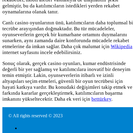
gelmiştir, bu da katılımcıların istedikleri yerden rekabet
oynamalarına olanak tanır.
Canlı casino oyunlarının ünü, katılımcıların daha toplumsal bi
tecrübe arayışından doğmaktadır. Bu tür mücadeleler,
oyunseverlerin gerçek bir kumarhane ortamını duymalarını
sunarken, aynı zamanda daire konforunda mücadele rekabet
etmelerine da imkan sağlar. Daha çok malumat için
Wikipedia
internet sayfasını incele edebilirsiniz.
Sonuç olarak, gerçek casino oyunları, kumar endüstrisinde
değerli bir yer sağlamış ve katılımcılara inovatif bir deneyim
temin etmiştir. Lakin, oyunseverlerin itibarlı ve izinli
altyapıları seçim etmeleri, güvenli bir oyun tecrübesi için
hayati katkıya vardır. Bu konudaki değişimleri takip etmek ve
farkında kararlar gerçekleştirmek, katılımcıların başarma
imkanını yükseltecektir. Daha ek veri için
bettürkey
.
© All rights reserved © 2023