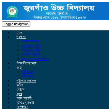
Toggle navigation
হোম
প্রশাসন
শিক্ষক-শিক্ষিকা
ম্যানেজিং কমিটি
পরিচালনা পরিষদ
কর্মকর্তা কর্মচারী
প্রাক্তন প্রধান শিক্ষক
শিক্ষার্থীদের তথ্য
ভর্তি
ভর্তি তথ্য
ভর্তি ফরম
পরীক্ষার ফলাফল
রুটিন
নোটিশ
ব্লগ
ফটোগ্যালারী
ভিডিওগ্যালারী
যোগাযোগ