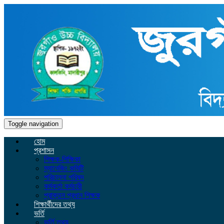
Toggle navigation
হোম
প্রশাসন
শিক্ষক-শিক্ষিকা
ম্যানেজিং কমিটি
পরিচালনা পরিষদ
কর্মকর্তা কর্মচারী
প্রাক্তন প্রধান শিক্ষক
শিক্ষার্থীদের তথ্য
ভর্তি
ভর্তি তথ্য