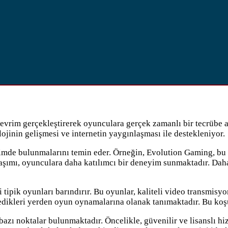
devrim gerçekleştirerek oyunculara gerçek zamanlı bir tecrübe a
ojinin gelişmesi ve internetin yaygınlaşması ile destekleniyor.
eşimde bulunmalarını temin eder. Örneğin, Evolution Gaming, bu
klaşımı, oyunculara daha katılımcı bir deneyim sunmaktadır. Da
bi tipik oyunları barındırır. Bu oyunlar, kaliteli video transmis
tedikleri yerden oyun oynamalarına olanak tanımaktadır. Bu koşu
azı noktalar bulunmaktadır. Öncelikle, güvenilir ve lisanslı hi