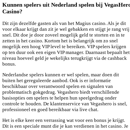
Kunnen spelers uit Nederland spelen bij VegasHer
Casino?
Dit zijn dezelfde gasten als van het Magius casino. Als je dit
voor elkaar krijgt dan zit je wel gebakken en stijgt je rang vrij
snel. Dit doe je door zoveel mogelijk geld te storten en in te
zetten in het casino. Kortom het is belangrijk om zo snel
mogelijk een hoog VIP level te bereiken. VIP spelers krijgen
op ten duur ook een eigen VIP manager. Daarnaast bepaalt het
niveau hoeveel geld je wekelijks terugkrijgt via de cashback
bonus.
Nederlandse spelers kunnen er wel spelen, maar doen dit
buiten het gereguleerde aanbod. Ook is er informatie
beschikbaar over verantwoord spelen en signalen van
problematisch gokgedrag. Vegashero biedt verschillende
basisopties om spelers te helpen hun speelgedrag onder
controle te houden. De klantenservice van Vegashero is snel,
professioneel en goed bereikbaar via live chat.
Het is elke keer een verrassing wat voor een bonus je krijgt.
Dit is een speciale munt die je kan verdienen in het casino. Je