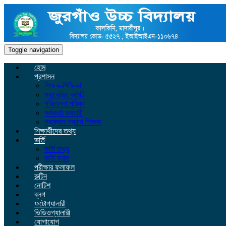
Toggle navigation
হোম
প্রশাসন
শিক্ষক-শিক্ষিকা
ম্যানেজিং কমিটি
পরিচালনা পরিষদ
কর্মকর্তা কর্মচারী
প্রাক্তন প্রধান শিক্ষক
শিক্ষার্থীদের তথ্য
ভর্তি
ভর্তি তথ্য
ভর্তি ফরম
পরীক্ষার ফলাফল
রুটিন
নোটিশ
ব্লগ
ফটোগ্যালারী
ভিডিওগ্যালারী
যোগাযোগ