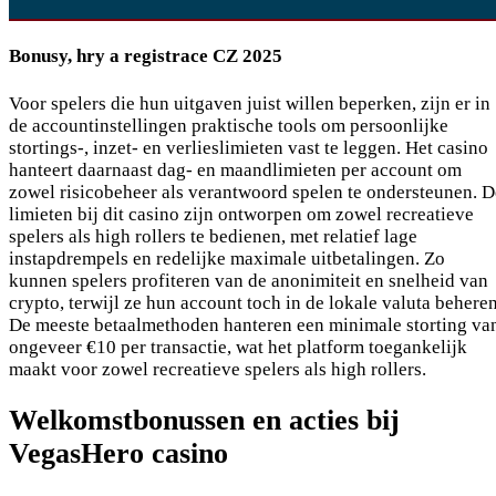
Bonusy, hry a registrace CZ 2025
Voor spelers die hun uitgaven juist willen beperken, zijn er in
de accountinstellingen praktische tools om persoonlijke
stortings-, inzet- en verlieslimieten vast te leggen. Het casino
hanteert daarnaast dag- en maandlimieten per account om
zowel risicobeheer als verantwoord spelen te ondersteunen. D
limieten bij dit casino zijn ontworpen om zowel recreatieve
spelers als high rollers te bedienen, met relatief lage
instapdrempels en redelijke maximale uitbetalingen. Zo
kunnen spelers profiteren van de anonimiteit en snelheid van
crypto, terwijl ze hun account toch in de lokale valuta beheren
De meeste betaalmethoden hanteren een minimale storting va
ongeveer €10 per transactie, wat het platform toegankelijk
maakt voor zowel recreatieve spelers als high rollers.
Welkomstbonussen en acties bij
VegasHero casino