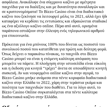
ασφάλεια. Ανακάλυψε ένα σύγχρονο καζίνο με αμέτρητα
παιχνίδια για να διαλέξεις και με δυνατότητα συναλλαγών και
σε κρυπτονομίσματα! Το Bizzo Casino είναι ένα διαδικτυακό
καζίνο που ξεκίνησε να λειτουργεί μόλις το 2021, αλλά έχει ήδ
καταφέρει να κερδίσει τις εντυπώσεις και εδραιώνεται σταδιακ
ως ένα αξιόλογο καζίνο online. Πέρα από αυτό, ορισμένα
παράπονα εστιάζουν στην έλλειψη ενός τηλεφωνικού αριθμού
για επικοινωνία.
Πρόκειται για ένα μπόνους 100% που δίνεται ως ποσοστό του
συνολικού ποσού που κατατίθεται για πρώτη και δεύτερη φορά.
Όπως δείχνει ο παρακάτω πίνακας, το παιχνίδι στο Bizzo
Casino μπορεί να είναι η επόμενη καλύτερη απόφαση που
μπορείτε να πάρετε. Η πλοήγηση στην ιστοσελίδα είναι εύκολη
και η έκδοση για κινητά “τρέχει” άνετα σε οποιαδήποτε κινητή
συσκευή. Αν και νεοφερμένο online καζίνο στην αγορά, το
Bizzo Casino μπήκε ανάμεσα στα πέντε κορυφαία διαδικτυακά
καζίνο στην Ελλάδα το 2022, χάρη στην τεράστια γκάμα και
ποιότητα των παιχνιδιών που διαθέτει. Για το λόγο αυτό, το
Bizzo Casino Online συγκαταλέγεται στα πέντε καλύτερα
διαδικτυακά καζίνο στην Ελλάδα.