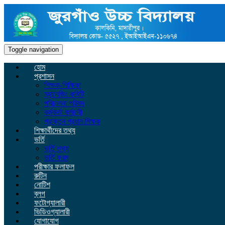
Toggle navigation
হোম
প্রশাসন
শিক্ষক-শিক্ষিকা
ম্যানেজিং কমিটি
পরিচালনা পরিষদ
কর্মকর্তা কর্মচারী
প্রাক্তন প্রধান শিক্ষক
শিক্ষার্থীদের তথ্য
ভর্তি
ভর্তি তথ্য
ভর্তি ফরম
পরীক্ষার ফলাফল
রুটিন
নোটিশ
ব্লগ
ফটোগ্যালারী
ভিডিওগ্যালারী
যোগাযোগ