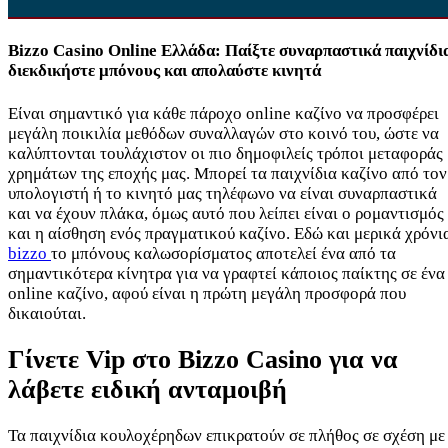
Bizzo Casino Online Ελλάδα: Παίξτε συναρπαστικά παιχνίδι
διεκδικήστε μπόνους και απολαύστε κινητά
Είναι σημαντικό για κάθε πάροχο online καζίνο να προσφέρει
μεγάλη ποικιλία μεθόδων συναλλαγών στο κοινό του, ώστε να
καλύπτονται τουλάχιστον οι πιο δημοφιλείς τρόποι μεταφοράς
χρημάτων της εποχής μας. Μπορεί τα παιχνίδια καζίνο από τον
υπολογιστή ή το κινητό μας τηλέφωνο να είναι συναρπαστικά
και να έχουν πλάκα, όμως αυτό που λείπει είναι ο ρομαντισμός
και η αίσθηση ενός πραγματικού καζίνο. Εδώ και μερικά χρόνι
bizzo
το μπόνους καλωσορίσματος αποτελεί ένα από τα
σημαντικότερα κίνητρα για να γραφτεί κάποιος παίκτης σε ένα
online καζίνο, αφού είναι η πρώτη μεγάλη προσφορά που
δικαιούται.
Γίνετε Vip στο Bizzo Casino για να
λάβετε ειδική ανταμοιβή
Τα παιχνίδια κουλοχέρηδων επικρατούν σε πλήθος σε σχέση με