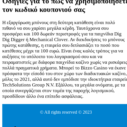
Οδηγίες για το πώς να χρησιμοποιήσετ
τον κωδικό κουπονιού σας
Η εξαργύρωση μπόνους στη δεύτερη κατάθεση είναι πολύ
πιθανό να σου χαρίσει μεγάλα κέρδη. Ταυτόχρονα σου
προσφέρει και 100 δωρεάν περιστροφές για τα παιχνίδια Dig
Dig Digger ή Mechanical Clover. Αν διεκδικήσεις το μπόνους
πρώτης κατάθεσης, η εταιρεία σου διπλασιάζει το ποσό που
κατέθεσες μέχρι τα 100 ευρώ. Είναι ένας καλός τρόπος για να
αυξήσεις το υπόλοιπο του λογαριασμού σου και να
πειραματιστείς με διάφορα παιχνίδια καζίνο χωρίς να ρισκάρει
πολλά πραγματικά χρήματα. Μπορεί το Bizzo Casino να έκανε
πρόσφατα την είσοδό του στον χώρο των διαδικτυακών καζίνο,
μόλις το 2021, αλλά αυτό δεν εμπόδισε την ιδιοκτήτρια εταιρεί
TechSolutions Group N.V. Εξάλλου, τα μεγάλα ονόματα, με τα
οποία συνεργάζεται στον τομέα της παροχής λογισμικού,
προσδίδουν άλλο ένα επίπεδο ασφάλειας.
© All rights reserved © 2023