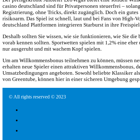
casino deutschland sind für Privatpersonen steuerfrei – solan
Registrierung, ohne Tricks, direkt zugänglich. Doch ein gut
risikoarm. Das Spiel ist schnell, laut und bei Fans von High-
deutschland Plattformen integrieren Starburst in ihre Freispie
Deshalb sollten Sie wissen, wie sie funktionieren, wie Sie d
vorab kennen sollten. Sportwetten spielen mit 1,2% eine eher 
nur ausgeruht und mit wachem Kopf spielen.
Um am Willkommensbonus teilnehmen zu können, müssen neue Sp
erhalten neue Spieler einen attraktiven Willkommensbonus, de
Umsatzbedingungen angeboten. Sowohl beliebte Klassiker a
von Greentube, können hier in einer sicheren Umgebung gespi
© All rights reserved © 2023