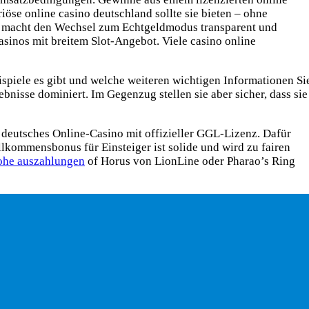
iöse online casino deutschland sollte sie bieten – ohne
und macht den Wechsel zum Echtgeldmodus transparent und
casinos mit breitem Slot-Angebot. Viele casino online
ispiele es gibt und welche weiteren wichtigen Informationen Si
nisse dominiert. Im Gegenzug stellen sie aber sicher, dass sie
deutsches Online-Casino mit offizieller GGL-Lizenz. Dafür
lkommensbonus für Einsteiger ist solide und wird zu fairen
hohe auszahlungen
of Horus von LionLine oder Pharao’s Ring