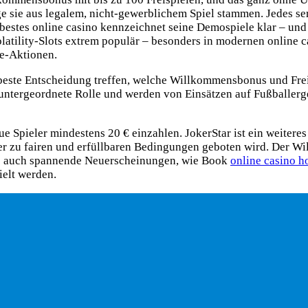
ge sie aus legalem, nicht-gewerblichem Spiel stammen. Jedes ser
es bestes online casino kennzeichnet seine Demospiele klar – 
Volatility-Slots extrem populär – besonders in modernen online 
le-Aktionen.
ie beste Entscheidung treffen, welche Willkommensbonus und Fre
untergeordnete Rolle und werden von Einsätzen auf Fußballergeb
ieler mindestens 20 € einzahlen. JokerStar ist ein weiteres 
r zu fairen und erfüllbaren Bedingungen geboten wird. Der Wil
ls auch spannende Neuerscheinungen, wie Book
online casino 
elt werden.