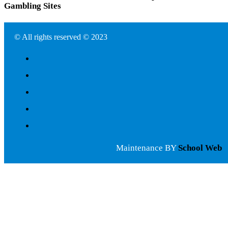
Gambling Sites
© All rights reserved © 2023
Maintenance BY
School Web