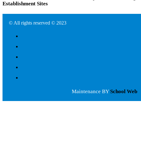
Establishment Sites
© All rights reserved © 2023
Maintenance BY
School Web