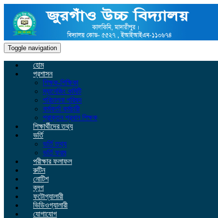
Toggle navigation
হোম
প্রশাসন
শিক্ষক-শিক্ষিকা
ম্যানেজিং কমিটি
পরিচালনা পরিষদ
কর্মকর্তা কর্মচারী
প্রাক্তন প্রধান শিক্ষক
শিক্ষার্থীদের তথ্য
ভর্তি
ভর্তি তথ্য
ভর্তি ফরম
পরীক্ষার ফলাফল
রুটিন
নোটিশ
ব্লগ
ফটোগ্যালারী
ভিডিওগ্যালারী
যোগাযোগ