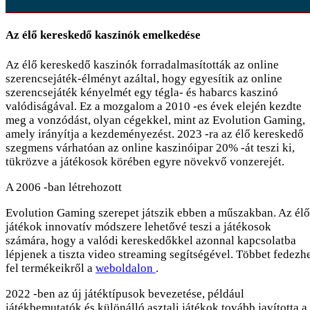
Az élő kereskedő kaszinók emelkedése
Az élő kereskedő kaszinók forradalmasították az online
szerencsejáték-élményt azáltal, hogy egyesítik az online
szerencsejáték kényelmét egy tégla- és habarcs kaszinó
valódiságával. Ez a mozgalom a 2010 -es évek elején kezdte
meg a vonzódást, olyan cégekkel, mint az Evolution Gaming,
amely irányítja a kezdeményezést. 2023 -ra az élő kereskedő
szegmens várhatóan az online kaszinóipar 20% -át teszi ki,
tükrözve a játékosok körében egyre növekvő vonzerejét.
A 2006 -ban létrehozott
Evolution Gaming szerepet játszik ebben a műszakban. Az élő
játékok innovatív módszere lehetővé teszi a játékosok
számára, hogy a valódi kereskedőkkel azonnal kapcsolatba
lépjenek a tiszta video streaming segítségével. Többet fedezh
fel termékeikről a
weboldalon
.
2022 -ben az új játéktípusok bevezetése, például
játékbemutatók és különálló asztali játékok tovább javította a