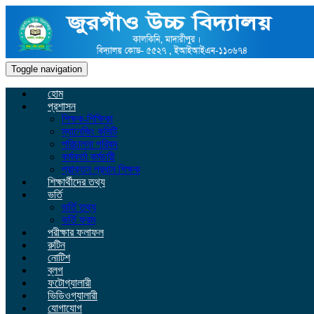
Toggle navigation
হোম
প্রশাসন
শিক্ষক-শিক্ষিকা
ম্যানেজিং কমিটি
পরিচালনা পরিষদ
কর্মকর্তা কর্মচারী
প্রাক্তন প্রধান শিক্ষক
শিক্ষার্থীদের তথ্য
ভর্তি
ভর্তি তথ্য
ভর্তি ফরম
পরীক্ষার ফলাফল
রুটিন
নোটিশ
ব্লগ
ফটোগ্যালারী
ভিডিওগ্যালারী
যোগাযোগ