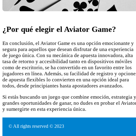
¿Por qué elegir el Aviator Game?
En conclusión, el Aviator Game es una opción emocionante y
segura para aquellos que desean disfrutar de una experiencia
de juego única. Con su mecánica de apuesta innovadora, alta
tasa de retorno y accesibilidad tanto en dispositivos móviles
como de escritorio, se ha convertido en un favorito entre los
jugadores en línea. Además, su facilidad de registro y opcione
de apuesta flexibles lo convierten en una opción ideal para
todos, desde principiantes hasta apostadores avanzados.
Si estás buscando un juego que combine emoción, estrategia 
grandes oportunidades de ganar, no dudes en probar el Aviato
y sumergirte en esta experiencia única.
© All rights reserved © 2023