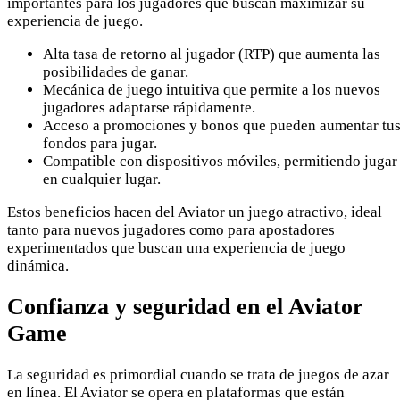
importantes para los jugadores que buscan maximizar su
experiencia de juego.
Alta tasa de retorno al jugador (RTP) que aumenta las
posibilidades de ganar.
Mecánica de juego intuitiva que permite a los nuevos
jugadores adaptarse rápidamente.
Acceso a promociones y bonos que pueden aumentar tu
fondos para jugar.
Compatible con dispositivos móviles, permitiendo jugar
en cualquier lugar.
Estos beneficios hacen del Aviator un juego atractivo, ideal
tanto para nuevos jugadores como para apostadores
experimentados que buscan una experiencia de juego
dinámica.
Confianza y seguridad en el Aviator
Game
La seguridad es primordial cuando se trata de juegos de azar
en línea. El Aviator se opera en plataformas que están