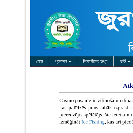
হোম
প্রশাসন
শিক্ষার্থীদের তথ্য
ভর্তি
Atk
Casino pasaule ir vilinoša un dina
kas palīdzēs jums labāk izprast k
pieredzējis spēlētājs, šie ieteikumi
izmēģināt
Ice Fishing
, kas arī pie