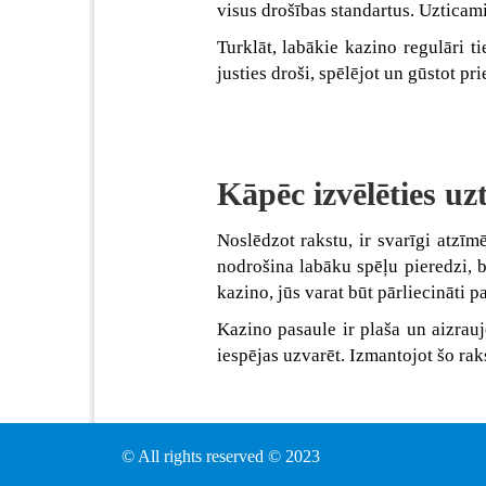
visus drošības standartus. Uzticami
Turklāt, labākie kazino regulāri t
justies droši, spēlējot un gūstot pr
Kāpēc izvēlēties u
Noslēdzot rakstu, ir svarīgi atzīm
nodrošina labāku spēļu pieredzi, b
kazino, jūs varat būt pārliecināti 
Kazino pasaule ir plaša un aizrauj
iespējas uzvarēt. Izmantojot šo rak
© All rights reserved © 2023