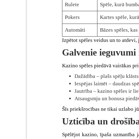
Rulete
Spēle, kurā bumba 
Pokers
Kartes spēle, kurā
Automāti
Bāzes spēles, kas
Izpētot spēles veidus un to atdevi,
Galvenie ieguvumi 
Kazino spēles piedāvā vairākas prie
Dažādība – plašs spēļu klāst
Iespējas laimēt – daudzas spē
Jautrība – kazino spēles ir lie
Atsaugsmju un bonusa piedāv
Šīs priekšrocības ne tikai uzlabo jū
Uzticība un drošīb
Spēlējot kazino, īpaša uzmanība jā