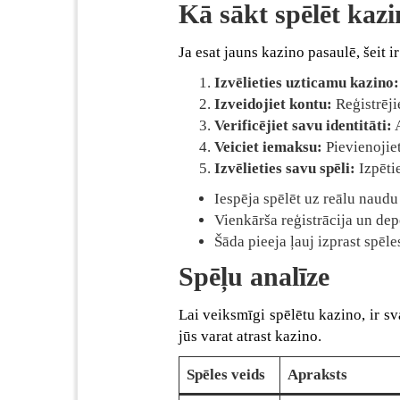
Kā sākt spēlēt kazi
Ja esat jauns kazino pasaulē, šeit i
Izvēlieties uzticamu kazino:
Izveidojiet kontu:
Reģistrēji
Verificējiet savu identitāti:
A
Veiciet iemaksu:
Pievienojie
Izvēlieties savu spēli:
Izpētie
Iespēja spēlēt uz reālu naudu
Vienkārša reģistrācija un dep
Šāda pieeja ļauj izprast spēl
Spēļu analīze
Lai veiksmīgi spēlētu kazino, ir s
jūs varat atrast kazino.
Spēles veids
Apraksts