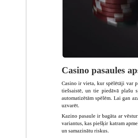
Casino pasaules ap
Casino ir vieta, kur spēlētāji var 
tiešsaistē, un tie piedāvā plašu
automatizētām spēlēm. Lai gan azar
uzvarēt.
Kazino pasaule ir bagāta ar vēstu
variantus, kas piešķir katram apmek
un samazinātu riskus.