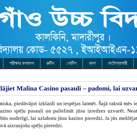
পরীক্ষার ফলাফল
রুটিন
নোটিশ
ব্লগ
ফটোগ্যালারী
lājiet Malina Casino pasauli – padomi, lai uzva
miska, piedāvājot izklaidi un iespējas laimēt. Šajā rakstā mēs
azino spēļu pasauli un palielināt jūsu izredzes uzvarēt. Neatk
 būs noderīgi, lai uzlabotu jūsu kazino pieredzi. Ja jūs meklēja
dāvā aizraujošu spēļu pieredzi.