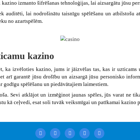
 kazino izmanto šifrēšanas tehnoloģijas, lai aizsargātu jūsu pe
iek auditēti, lai nodrošinātu taisnīgu spēlēšanu un atbilstošu a
ieku no azartspēlēm.
zticamu kazino
ēt, ka izvēloties kazino, jums ir jāizvēlas tas, kas ir uzticams
et arī garantē jūsu drošību un aizsargā jūsu personisko inform
par godīgu spēlēšanu un piedāvātajiem laimestiem.
oša. Sevi atklājot un izmēģinot jaunas spēles, jūs varat ne tika
stu kā ceļvedi, esat soli tuvāk veiksmīgai un patīkamai kazino 