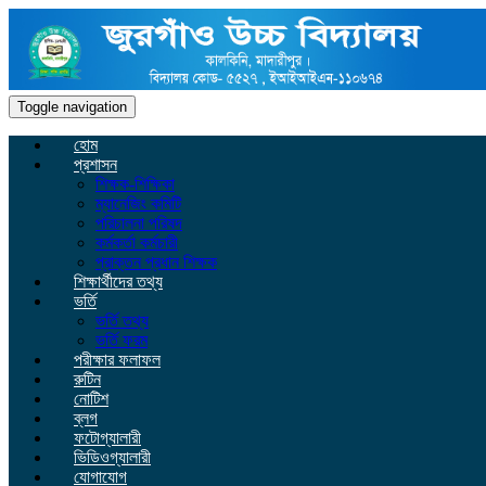
Toggle navigation
হোম
প্রশাসন
শিক্ষক-শিক্ষিকা
ম্যানেজিং কমিটি
পরিচালনা পরিষদ
কর্মকর্তা কর্মচারী
প্রাক্তন প্রধান শিক্ষক
শিক্ষার্থীদের তথ্য
ভর্তি
ভর্তি তথ্য
ভর্তি ফরম
পরীক্ষার ফলাফল
রুটিন
নোটিশ
ব্লগ
ফটোগ্যালারী
ভিডিওগ্যালারী
যোগাযোগ