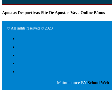
Apostas Desportivas Site De Apostas Vave Online Bónus
© All rights reserved © 2023
Maintenance BY
School Web