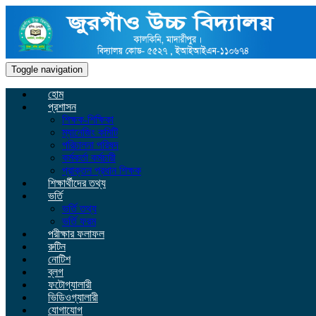
Toggle navigation
হোম
প্রশাসন
শিক্ষক-শিক্ষিকা
ম্যানেজিং কমিটি
পরিচালনা পরিষদ
কর্মকর্তা কর্মচারী
প্রাক্তন প্রধান শিক্ষক
শিক্ষার্থীদের তথ্য
ভর্তি
ভর্তি তথ্য
ভর্তি ফরম
পরীক্ষার ফলাফল
রুটিন
নোটিশ
ব্লগ
ফটোগ্যালারী
ভিডিওগ্যালারী
যোগাযোগ