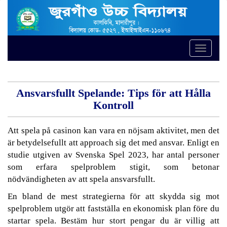
Toggle
naviga
Ansvarsfullt Spelande: Tips för att Hålla
Kontroll
Att spela på casinon kan vara en nöjsam aktivitet, men det
är betydelsefullt att approach sig det med ansvar. Enligt en
studie utgiven av Svenska Spel 2023, har antal personer
som erfara spelproblem stigit, som betonar
nödvändigheten av att spela ansvarsfullt.
En bland de mest strategierna för att skydda sig mot
spelproblem utgör att fastställa en ekonomisk plan före du
startar spela. Bestäm hur stort pengar du är villig att