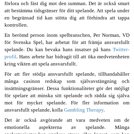
förlora och fäst dig mot den summan. Det är också smart
att bestämma tidsgränser för ditt spelande. Att spela under
en begränsad tid kan stötta dig att förhindra att tappa
kontrollen.
En berömd person inom spelbranschen, Per Norman, VD
för Svenska Spel, har arbetat för att främja ansvarsfullt
spelande. Du kan bevaka hans insatser på hans
Twitter-
profil
. Hans arbete har bidragit till att öka medvetenheten
kring vikten att spela ansvarsfullt.
För att fler stödja ansvarsfullt spelande, tillhandahåller
många casinon redskap som självavstängning och
insättningsgränser. Dessa funktionaliteter gör det möjligt
för spelare att minska sitt spelande och rädda sig själva
mot för mycket spelande. För fler information om
ansvarsfullt spelande, kolla
Gambling Therapy
.
Det är också avgörande att vara medveten om de
emotionella aspekterna av spelande. Många