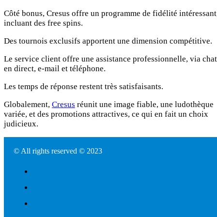
Côté bonus, Cresus offre un programme de fidélité intéressant
incluant des free spins.
Des tournois exclusifs apportent une dimension compétitive.
Le service client offre une assistance professionnelle, via chat
en direct, e-mail et téléphone.
Les temps de réponse restent très satisfaisants.
Globalement,
Cresus
réunit une image fiable, une ludothèque
variée, et des promotions attractives, ce qui en fait un choix
judicieux.
© All rights reserved © 2023