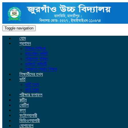
Toggle navigation
হোম
প্রশাসন
শিক্ষক-শিক্ষিকা
ম্যানেজিং কমিটি
পরিচালনা পরিষদ
কর্মকর্তা কর্মচারী
প্রাক্তন প্রধান শিক্ষক
শিক্ষার্থীদের তথ্য
ভর্তি
ভর্তি তথ্য
ভর্তি ফরম
পরীক্ষার ফলাফল
রুটিন
নোটিশ
ব্লগ
ফটোগ্যালারী
ভিডিওগ্যালারী
যোগাযোগ