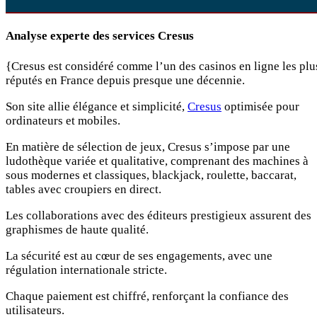
Analyse experte des services Cresus
{Cresus est considéré comme l’un des casinos en ligne les plu
réputés en France depuis presque une décennie.
Son site allie élégance et simplicité,
Cresus
optimisée pour
ordinateurs et mobiles.
En matière de sélection de jeux, Cresus s’impose par une
ludothèque variée et qualitative, comprenant des machines à
sous modernes et classiques, blackjack, roulette, baccarat,
tables avec croupiers en direct.
Les collaborations avec des éditeurs prestigieux assurent des
graphismes de haute qualité.
La sécurité est au cœur de ses engagements, avec une
régulation internationale stricte.
Chaque paiement est chiffré, renforçant la confiance des
utilisateurs.