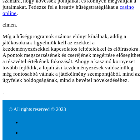
számára, hogy kövessék pontjaikat és könnyen megváltják a
jutalmakat. Fedezze fel a kreatív hűségstratégiákat a
casino
online
.
címen.
Míg a hűségprogramok számos előnyt kínálnak, addig a
játékosoknak figyelniük kell az ezekkel a
kezdeményezésekkel kapcsolatos feltételekkel és előírásokra.
A pontok megszerzésének és cseréjének megértése elősegíthet
a részvétel értékének fokozását. Ahogy a kaszinó környezet
tovább fejlődik, a lojalitási kezdeményezések valószínűleg
még fontosabbá válnak a játékélmény szempontjából, mind az
ügyfelek boldogságának, mind a bevétel növekedéséhez.
.
© All rights reserved © 2023