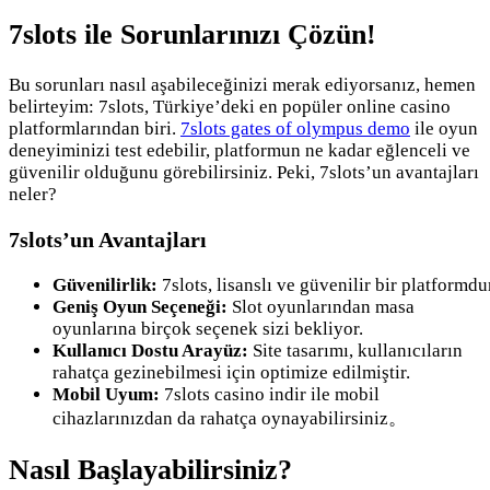
7slots ile Sorunlarınızı Çözün!
Bu sorunları nasıl aşabileceğinizi merak ediyorsanız, hemen
belirteyim: 7slots, Türkiye’deki en popüler online casino
platformlarından biri.
7slots gates of olympus demo
ile oyun
deneyiminizi test edebilir, platformun ne kadar eğlenceli ve
güvenilir olduğunu görebilirsiniz. Peki, 7slots’un avantajları
neler?
7slots’un Avantajları
Güvenilirlik:
7slots, lisanslı ve güvenilir bir platformdu
Geniş Oyun Seçeneği:
Slot oyunlarından masa
oyunlarına birçok seçenek sizi bekliyor.
Kullanıcı Dostu Arayüz:
Site tasarımı, kullanıcıların
rahatça gezinebilmesi için optimize edilmiştir.
Mobil Uyum:
7slots casino indir ile mobil
cihazlarınızdan da rahatça oynayabilirsiniz。
Nasıl Başlayabilirsiniz?