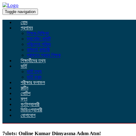
Toggle navigation
হোম
প্রশাসন
শিক্ষক-শিক্ষিকা
ম্যানেজিং কমিটি
পরিচালনা পরিষদ
কর্মকর্তা কর্মচারী
প্রাক্তন প্রধান শিক্ষক
শিক্ষার্থীদের তথ্য
ভর্তি
ভর্তি তথ্য
ভর্তি ফরম
পরীক্ষার ফলাফল
রুটিন
নোটিশ
ব্লগ
ফটোগ্যালারী
ভিডিওগ্যালারী
যোগাযোগ
7slots: Online Kumar Dünyasına Adım Atın!