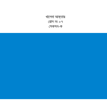
খালেদা আক্তার
রোল নং ০৭
সেকসন-ক