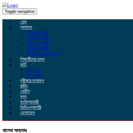
Toggle navigation
হোম
প্রশাসন
শিক্ষক-শিক্ষিকা
ম্যানেজিং কমিটি
পরিচালনা পরিষদ
কর্মকর্তা কর্মচারী
প্রাক্তন প্রধান শিক্ষক
শিক্ষার্থীদের তথ্য
ভর্তি
ভর্তি তথ্য
ভর্তি ফরম
পরীক্ষার ফলাফল
রুটিন
নোটিশ
ব্লগ
ফটোগ্যালারী
ভিডিওগ্যালারী
যোগাযোগ
খালেদা আক্তার