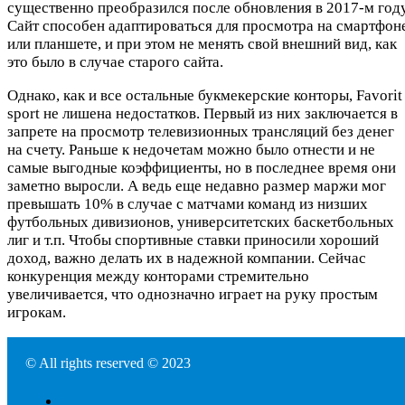
существенно преобразился после обновления в 2017-м году
Сайт способен адаптироваться для просмотра на смартфон
или планшете, и при этом не менять свой внешний вид, как
это было в случае старого сайта.
Однако, как и все остальные букмекерские конторы, Favorit
sport не лишена недостатков. Первый из них заключается в
запрете на просмотр телевизионных трансляций без денег
на счету. Раньше к недочетам можно было отнести и не
самые выгодные коэффициенты, но в последнее время они
заметно выросли. А ведь еще недавно размер маржи мог
превышать 10% в случае с матчами команд из низших
футбольных дивизионов, университетских баскетбольных
лиг и т.п. Чтобы спортивные ставки приносили хороший
доход, важно делать их в надежной компании. Сейчас
конкуренция между конторами стремительно
увеличивается, что однозначно играет на руку простым
игрокам.
© All rights reserved © 2023