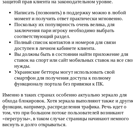
защитой прав клиента на законодательном уровне.
Написать (позвонить) в поддержку можно в любой
момент и получить ответ практически мгновенно.
Поскольку их популярность очень велика, для
заключения пари игроку необходимо выбрать
соответствующий раздел.
Полный список контактов и номеров для связи
доступен в личном кабинете клиента.
Вы должны быть в состоянии найти приложение для
ставок на спорт или сайт мобильных ставок на все сво
нужды.
Украинские бетторы могут использовать свой
смартфон для получения доступа к полному
функционалу портала без привязки к ПК.
Именно в таких странах особенно актуально зеркало для
обхода блокировок. Хотя зеркала выполняют также и други
функции, например, распределения трафика. Речь идет о
том, что при большом потоке пользователей возникают
«перегрузы», в таком случае страницы начинают немного
виснуть и долго открываться.