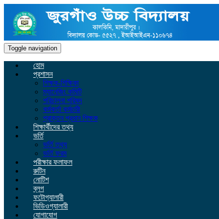
Toggle navigation
হোম
প্রশাসন
শিক্ষক-শিক্ষিকা
ম্যানেজিং কমিটি
পরিচালনা পরিষদ
কর্মকর্তা কর্মচারী
প্রাক্তন প্রধান শিক্ষক
শিক্ষার্থীদের তথ্য
ভর্তি
ভর্তি তথ্য
ভর্তি ফরম
পরীক্ষার ফলাফল
রুটিন
নোটিশ
ব্লগ
ফটোগ্যালারী
ভিডিওগ্যালারী
যোগাযোগ