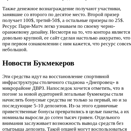
Также денежное вознаграждение получают участники,
занявшие со второго по десятое место. Второй призер
получает 100$, третий-50$, а остальные призеры по 25$.
Ресурс Пари-Матч легко узнаваем по своему черно-
оранжевому дизайну. Несмотря на то, что контора является
довольно крупной, ее сайт сделан настолько аккуратно, что
при первом ознакомлении с ним кажется, что ресурс совсе
небольшой.
Новости Букмекеров
Эти средства идут на восстановление спортивной
инфраструктуры столичного стадиона «Днепровец» в
микрорайоне ДВРЗ. Напоследок хочется отметить, что в
погоне за новой аудиторией легальные букмекеры стали
начислять бонусные средства не только за первый, но и за
последующие 5-10 депозитов. Из-за этого единичные
приветственные бонусы превратились в целые пакеты, а их
номиналы выросли до сотен тысяч гривен. Отдельного
внимания заслуживает возможность вывода средств без
отыгрыша депозита. Такой опцией могут воспользоваться