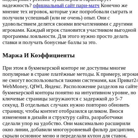
надежность?
официальный сайт пари-матч
Конечно же
мнение тех игровок, которые уже попробовали сыграть и
получили успешный (или не очень) опыт. Они с
удовольствием делятся своими впечатлениями с другими
игроками. Каждый игрок становится участником выгодной
программы лояльности. Для этого нужно просто делать
ставки и получать бонусные баллы за это.
Маржа И Коэффициенты
При этом в букмекерской конторе не доступны многие
популярные в стране платёжные методы. К примеру, игроки
не смогут воспользоваться такими системами, как Приват2
WebMoney, QIWI, Яндекс. Расположение разделов на сайте
букмекерской конторы понятно на интуитивном уровне, но
ключевые страницы загружаются с задержкой до 5-7
секунд. В отдельных случаях нужно повторно обновить
страницу, чтобы контент отобразился целиком. Внося
изменения в дизайн и структуру сайта, разработчики
сделали упор на удобство. Они максимально расширили
окно линии, добавили многоуровневый фильтр дисциплин,
скрыли основное меню и переделали купон для ставок.