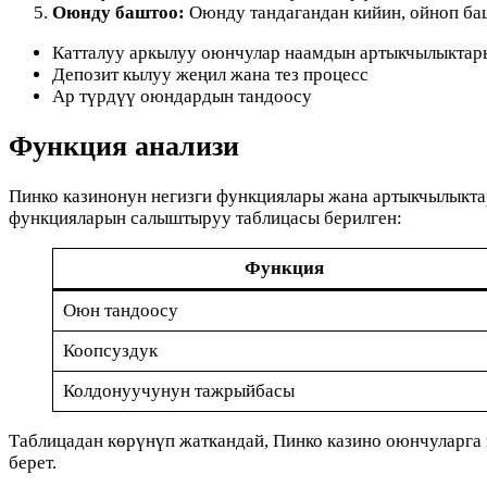
Оюнду баштоо:
Оюнду тандагандан кийин, ойноп ба
Катталуу аркылуу оюнчулар наамдын артыкчылыктар
Депозит кылуу жеңил жана тез процесс
Ар түрдүү оюндардын тандоосу
Функция анализи
Пинко казинонун негизги функциялары жана артыкчылыкт
функцияларын салыштыруу таблицасы берилген:
Функция
Оюн тандоосу
Коопсуздук
Колдонуучунун тажрыйбасы
Таблицадан көрүнүп жаткандай, Пинко казино оюнчуларга
берет.