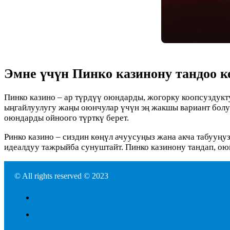
Эмне үчүн Пинко казинону тандоо к
Пинко казино – ар түрдүү оюндарды, жогорку коопсуздук
ыңгайлуулугу жаңы оюнчулар үчүн эң жакшы вариант болу
оюндарды ойноого түрткү берет.
Pинко казино – сиздин көңүл ачуусуңыз жана акча табууңу
идеалдуу тажрыйба сунуштайт. Пинко казинону тандап, о
© All rights reserved © 2023