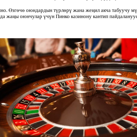
ино. Өзгөчө оюндардын түрлөрү жана жеңил акча табуучу м
ада жаңы оюнчулар үчүн Пинко казинону кантип пайдалануу