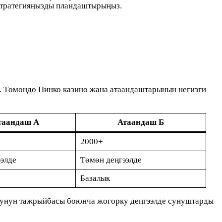
стратегияңызды пландаштырыңыз.
. Төмөндө Пинко казино жана атаандаштарынын негизги
таандаш А
Атаандаш Б
2000+
ээлде
Төмөн деңгээлде
Базалык
учунун тажрыйбасы боюнча жогорку деңгээлде сунуштарды