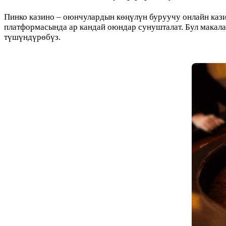
Пинко казино – оюнчулардын көңүлүн буруучу онлайн каз
платформасында ар кандай оюндар сунушталат. Бул макал
түшүндүрөбүз.