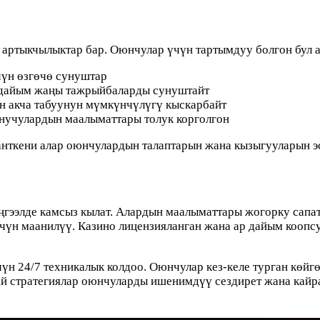
 артыкчылыктар бар. Оюнчулар үчүн тартымдуу болгон бул 
үн өзгөчө сунуштар
 дайым жаңы тажрыйбаларды сунуштайт
н акча табуунун мүмкүнчүлүгү кыскарбайт
нучулардын маалыматтары толук корголгон
анткени алар оюнчулардын талаптарын жана кызыгууларын эс
гээлде камсыз кылат. Алардын маалыматтары жогорку сапат
үн маанилүү. Казино лицензияланган жана ар дайым коопсу
үн 24/7 техникалык колдоо. Оюнчулар кез-келе турган көйг
й стратегиялар оюнчуларды ишенимдүү сездирет жана кайра