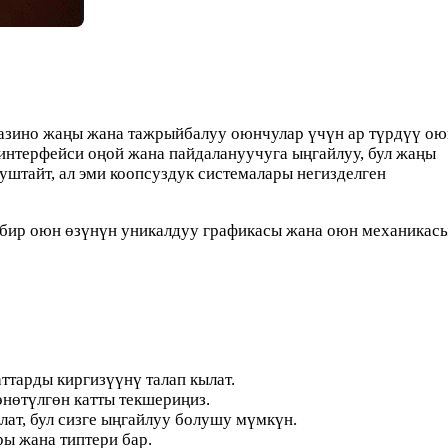
 казино жаңы жана тажрыйбалуу оюнчулар үчүн ар түрдүү ою
 интерфейси оңой жана пайдалануучуга ыңгайлуу, бул жаңы
штайт, ал эми коопсуздук системалары негизделген
 бир оюн өзүнүн уникалдуу графикасы жана оюн механикас
ттарды киргизүүнү талап кылат.
өнөтүлгөн катты текшериңиз.
ат, бул сизге ыңгайлуу болушу мүмкүн.
ы жана типтери бар.