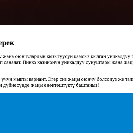
ерек
ту жана оюнчулардын кызыгуусун камсыз кылган уникалдуу 
п саналат. Пинко казинонун уникалдуу сунуштары жана жаң
з үчүн мыкты вариант. Эгер сиз жаңы оюнчу болсоңуз же та
юн дүйнөсүндө жаңы өнөктөштүктү баштаңыз!