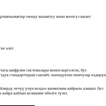
артыкчылыктар оюнду кызыктуу жана коопсуз кылат:
ке алат.
тагы шифрлөө системалары менен корголгон, бул
здук стандарттарын сактайт, ошондуктан оюнчулар өздөрүн
өйлөрдү чечүү үчүн колдоо кызматына кайрыла алышат, бул
-кайра кайтып келишине өбөлгө түзөт.