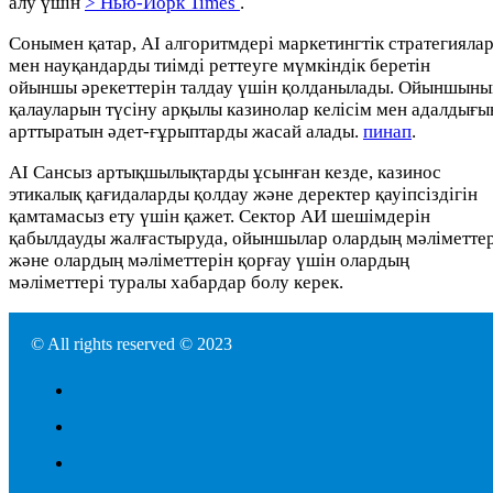
алу үшін
> Нью-Йорк Times
.
Сонымен қатар, AI алгоритмдері маркетингтік стратегияла
мен науқандарды тиімді реттеуге мүмкіндік беретін
ойыншы әрекеттерін талдау үшін қолданылады. Ойыншыны
қалауларын түсіну арқылы казинолар келісім мен адалдығы
арттыратын әдет-ғұрыптарды жасай алады.
пинап
.
AI Сансыз артықшылықтарды ұсынған кезде, казинос
этикалық қағидаларды қолдау және деректер қауіпсіздігін
қамтамасыз ету үшін қажет. Сектор АИ шешімдерін
қабылдауды жалғастыруда, ойыншылар олардың мәліметтер
және олардың мәліметтерін қорғау үшін олардың
мәліметтері туралы хабардар болу керек.
© All rights reserved © 2023