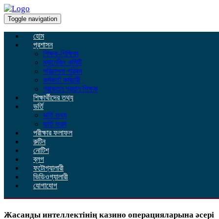
Toggle navigation
হোম
প্রশাসন
শিক্ষক-শিক্ষিকা
ম্যানেজিং কমিটি
পরিচালনা পরিষদ
কর্মকর্তা কর্মচারী
প্রাক্তন প্রধান শিক্ষক
শিক্ষার্থীদের তথ্য
ভর্তি
ভর্তি তথ্য
ভর্তি ফরম
পরীক্ষার ফলাফল
রুটিন
নোটিশ
ব্লগ
ফটোগ্যালারী
ভিডিওগ্যালারী
যোগাযোগ
Жасанды интеллектінің казино операцияларына әсері