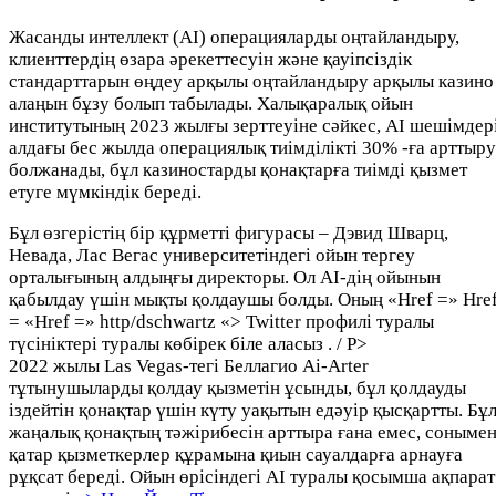
Жасанды интеллект (AI) операцияларды оңтайландыру,
клиенттердің өзара әрекеттесуін және қауіпсіздік
стандарттарын өңдеу арқылы оңтайландыру арқылы казино
алаңын бұзу болып табылады. Халықаралық ойын
институтының 2023 жылғы зерттеуіне сәйкес, AI шешімдер
алдағы бес жылда операциялық тиімділікті 30% -ға арттыру
болжанады, бұл казиностарды қонақтарға тиімді қызмет
етуге мүмкіндік береді.
Бұл өзгерістің бір құрметті фигурасы – Дэвид Шварц,
Невада, Лас Вегас университетіндегі ойын тергеу
орталығының алдыңғы директоры. Ол AI-дің ойынын
қабылдау үшін мықты қолдаушы болды. Оның «Href =» Hre
= «Href =» http/dschwartz «> Twitter профилі туралы
түсініктері туралы көбірек біле аласыз . / P>
2022 жылы Las Vegas-тегі Беллагио Ai-Arter
тұтынушыларды қолдау қызметін ұсынды, бұл қолдауды
іздейтін қонақтар үшін күту уақытын едәуір қысқартты. Бұ
жаңалық қонақтың тәжірибесін арттыра ғана емес, соныме
қатар қызметкерлер құрамына қиын сауалдарға арнауға
рұқсат береді. Ойын өрісіндегі AI туралы қосымша ақпарат