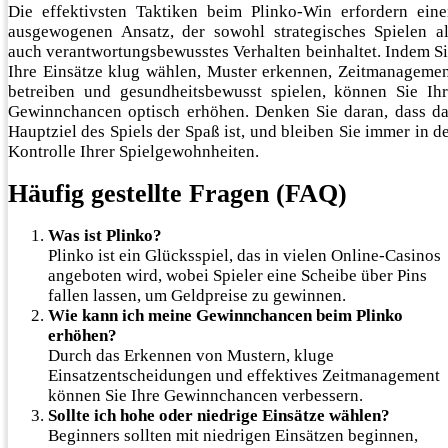
Die effektivsten Taktiken beim Plinko-Win erfordern ein
ausgewogenen Ansatz, der sowohl strategisches Spielen a
auch verantwortungsbewusstes Verhalten beinhaltet. Indem S
Ihre Einsätze klug wählen, Muster erkennen, Zeitmanageme
betreiben und gesundheitsbewusst spielen, können Sie Ih
Gewinnchancen optisch erhöhen. Denken Sie daran, dass d
Hauptziel des Spiels der Spaß ist, und bleiben Sie immer in d
Kontrolle Ihrer Spielgewohnheiten.
Häufig gestellte Fragen (FAQ)
Was ist Plinko?
Plinko ist ein Glücksspiel, das in vielen Online-Casinos
angeboten wird, wobei Spieler eine Scheibe über Pins
fallen lassen, um Geldpreise zu gewinnen.
Wie kann ich meine Gewinnchancen beim Plinko
erhöhen?
Durch das Erkennen von Mustern, kluge
Einsatzentscheidungen und effektives Zeitmanagement
können Sie Ihre Gewinnchancen verbessern.
Sollte ich hohe oder niedrige Einsätze wählen?
Beginners sollten mit niedrigen Einsätzen beginnen,