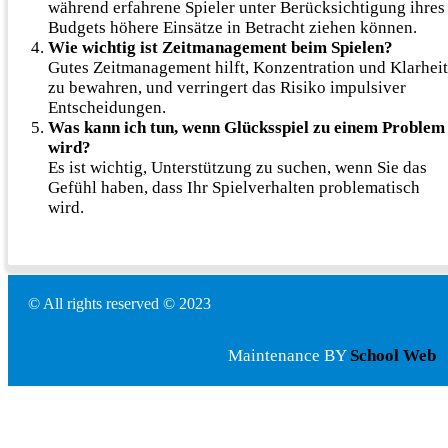
während erfahrene Spieler unter Berücksichtigung ihres
Budgets höhere Einsätze in Betracht ziehen können.
Wie wichtig ist Zeitmanagement beim Spielen?
Gutes Zeitmanagement hilft, Konzentration und Klarheit
zu bewahren, und verringert das Risiko impulsiver
Entscheidungen.
Was kann ich tun, wenn Glücksspiel zu einem Problem
wird?
Es ist wichtig, Unterstützung zu suchen, wenn Sie das
Gefühl haben, dass Ihr Spielverhalten problematisch
wird.
© All rights reserved © 2023
Maintenance BY
School Web