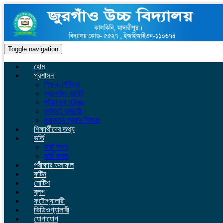
Toggle navigation
হোম
প্রশাসন
শিক্ষক-শিক্ষিকা
ম্যানেজিং কমিটি
পরিচালনা পরিষদ
কর্মকর্তা কর্মচারী
প্রাক্তন প্রধান শিক্ষক
শিক্ষার্থীদের তথ্য
ভর্তি
ভর্তি তথ্য
ভর্তি ফরম
পরীক্ষার ফলাফল
রুটিন
নোটিশ
ব্লগ
ফটোগ্যালারী
ভিডিওগ্যালারী
যোগাযোগ