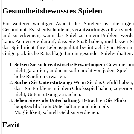
Gesundheitsbewusstes Spielen
Ein weiterer wichtiger Aspekt des Spielens ist die eige
Gesundheit. Es ist entscheidend, verantwortungsvoll zu spiel
und zu erkennen, wann das Spiel zu einem Problem werde
kann. Achten Sie darauf, dass Sie Spaß haben, und lassen S
das Spiel nicht Ihre Lebensqualität beeinträchtigen. Hier si
einige praktische Ratschläge für ein gesundes Spielverhalten:
Setzen Sie sich realistische Erwartungen:
Gewinne sin
nicht garantiert, und man sollte nicht von jedem Spiel
hohe Renditen erwarten.
Suchen Sie Unterstützung:
Wenn Sie das Gefühl haben,
dass Sie Probleme mit dem Glücksspiel haben, zögern Si
nicht, Unterstützung zu suchen.
Sehen Sie es als Unterhaltung:
Betrachten Sie Plinko
hauptsächlich als Unterhaltung und nicht als
Möglichkeit, schnell Geld zu verdienen.
Fazit