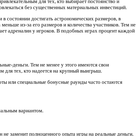
привлекательным для тех, кто выбирает постоянство и
овлекаться без существенных материальных инвестиций.
в состоянии достигать астрономических размеров, в
меньше из-за его размеров и количества участников. Тем не
ает адреналин у игроков. В подобных играх процент каждой
ьные-деньги. Тем не менее у этого имеются свои
м для тех, кто надеется на крупный выигрыш.
оты или специальные бонусные раунды часто остаются
имальным вариантом.
 не заменит полноценного опыта игры на реальные деньги.