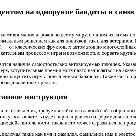
кцентом на однорукие бандиты и сам
кают внимание игроков по всему миру, и одним из самых по
имальным решением как для новичков, так и для ветеранов. 
й — от классических фруктовых автоматов до многослойных
екательным процессом игры и возможностью сорвать крупн
овится наличие самостоятельно активируемых плюшек. Указ
ру, вступительные премии могут авто начисляться на аккаун
енно запустить игру с повышенным балансом. Также часто п
розы для личных средств.
этапное инструкция
ного заведения, требуется зайти на главный сайт избранног
нопку, пользователь будет перенаправлен на форму для зап
щие действительности, так как это может отразиться на про
 включая такие как имя и фамилия, фамильное имя и электр