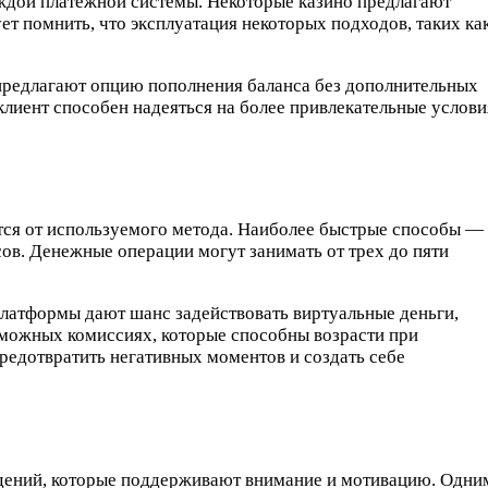
аждой платежной системы. Некоторые казино предлагают
т помнить, что эксплуатация некоторых подходов, таких ка
предлагают опцию пополнения баланса без дополнительных
клиент способен надеяться на более привлекательные услови
тся от используемого метода. Наиболее быстрые способы —
асов. Денежные операции могут занимать от трех до пяти
платформы дают шанс задействовать виртуальные деньги,
озможных комиссиях, которые способны возрасти при
редотвратить негативных моментов и создать себе
ждений, которые поддерживают внимание и мотивацию. Одни