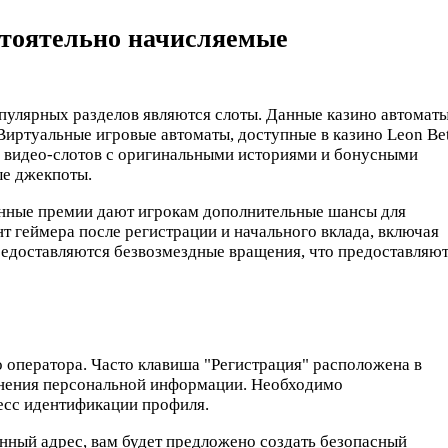
остоятельно начисляемые
пулярных разделов являются слоты. Данные казино автомат
Виртуальные игровые автоматы, доступные в казино Leon Bet
 видео-слотов с оригинальными историями и бонусными
ые джекпоты.
анные премии дают игрокам дополнительные шансы для
т геймера после регистрации и начального вклада, включая
редоставляются безвозмездные вращения, что предоставляю
о оператора. Часто клавиша "Регистрация" расположена в
олнения персональной информации. Необходимо
цесс идентификации профиля.
онный адрес, вам будет предложено создать безопасный