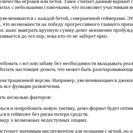
оличества игроков или бетов. Такое считает данный вариант 
отах с небольшими ставочками, что позволяет участникам в
еличиваются с каждой бетой, совершенной геймерами. Эти 
что возможности на победу прогрессивного главного приза 
ыми: шанс выиграть крупную сумму денег неизменно пробужд
ивается до тех пор, пока кто-то не заберет приз.
бовать слот или забаву без необходимости вкладывать реал
аботать настоящие деньги, что может быть разочаровывающи
монстрационной версии. Например, увеличивающиеся джекп
ть все функции развлечения.
ть несколько факторов:
ечься и попробовать новую тактику, демо-формат будет опт
ся в геймплее без риска потери средств.
 виду о возможных недоступных опциях.
тупает значимым инструментом для познания с игрой, но он