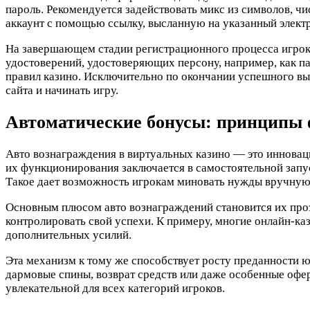
пароль. Рекомендуется задействовать микс из символов, ч
аккаунт с помощью ссылку, высланную на указанный элект
На завершающем стадии регистрационного процесса игрок
удостоверений, удостоверяющих персону, например, как па
правил казино. Исключительно по окончании успешного в
сайта и начинать игру.
Автоматические бонусы: принципы
Авто вознаграждения в виртуальных казино — это инновац
их функционирования заключается в самостоятельной запус
Такое дает возможность игрокам миновать нужды вручную
Основным плюсом авто вознаграждений становится их прозр
контролировать свой успехи. К примеру, многие онлайн-ка
дополнительных усилий.
Эта механизм к тому же способствует росту преданности ю
дармовые спины, возврат средств или даже особенные офе
увлекательной для всех категорий игроков.