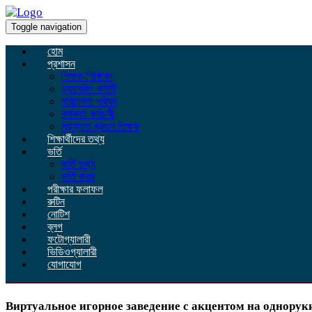
Toggle navigation
হোম
প্রশাসন
শিক্ষক-শিক্ষিকা
ম্যানেজিং কমিটি
পরিচালনা পরিষদ
কর্মকর্তা কর্মচারী
প্রাক্তন প্রধান শিক্ষক
শিক্ষার্থীদের তথ্য
ভর্তি
ভর্তি তথ্য
ভর্তি ফরম
পরীক্ষার ফলাফল
রুটিন
নোটিশ
ব্লগ
ফটোগ্যালারী
ভিডিওগ্যালারী
যোগাযোগ
Виртуальное игорное заведение с акцентом на однору