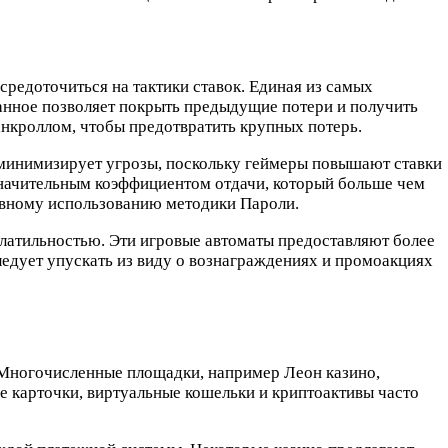
редоточиться на тактики ставок. Единая из самых
Данное позволяет покрыть предыдущие потери и получить
анкроллом, чтобы предотвратить крупных потерь.
 минимизирует угрозы, поскольку геймеры повышают ставки
 значительным коэффициентом отдачи, который больше чем
тивному использованию методики Пароли.
олатильностью. Эти игровые автоматы предоставляют более
едует упускать из виду о вознаграждениях и промоакциях
. Многочисленные площадки, например Леон казино,
е карточки, виртуальные кошельки и криптоактивы часто