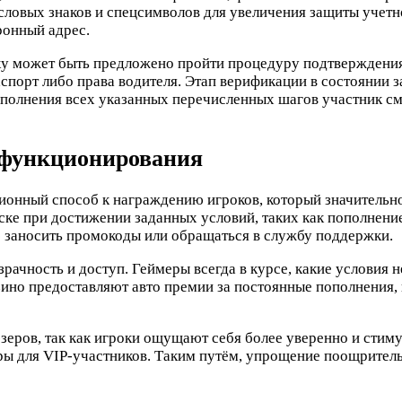
исловых знаков и спецсимволов для увеличения защиты учетн
ронный адрес.
у может быть предложено пройти процедуру подтверждения 
спорт либо права водителя. Этап верификации в состоянии з
ыполнения всех указанных перечисленных шагов участник с
 функционирования
ионный способ к награждению игроков, который значительн
ке при достижении заданных условий, таких как пополнение
 заносить промокоды или обращаться в службу поддержки.
ачность и доступ. Геймеры всегда в курсе, какие условия н
зино предоставляют авто премии за постоянные пополнения,
зеров, так как игроки ощущают себя более уверенно и стим
ры для VIP-участников. Таким путём, упрощение поощритель