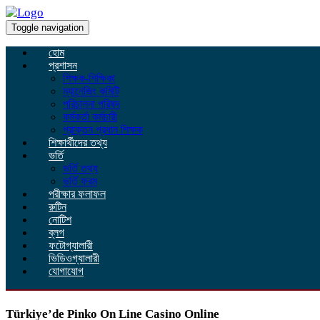
Toggle navigation
হোম
প্রশাসন
শিক্ষক-শিক্ষিকা
ম্যানেজিং কমিটি
পরিচালনা পরিষদ
কর্মকর্তা কর্মচারী
প্রাক্তন প্রধান শিক্ষক
শিক্ষার্থীদের তথ্য
ভর্তি
ভর্তি তথ্য
ভর্তি ফরম
পরীক্ষার ফলাফল
রুটিন
নোটিশ
ব্লগ
ফটোগ্যালারী
ভিডিওগ্যালারী
যোগাযোগ
Türkiye’de Pinko On Line Casino Online