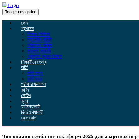
Toggle navigation
হোম
প্রশাসন
শিক্ষক-শিক্ষিকা
ম্যানেজিং কমিটি
পরিচালনা পরিষদ
কর্মকর্তা কর্মচারী
প্রাক্তন প্রধান শিক্ষক
শিক্ষার্থীদের তথ্য
ভর্তি
ভর্তি তথ্য
ভর্তি ফরম
পরীক্ষার ফলাফল
রুটিন
নোটিশ
ব্লগ
ফটোগ্যালারী
ভিডিওগ্যালারী
যোগাযোগ
Топ онлайн гэмблинг-платформ 2025 для азартных игр