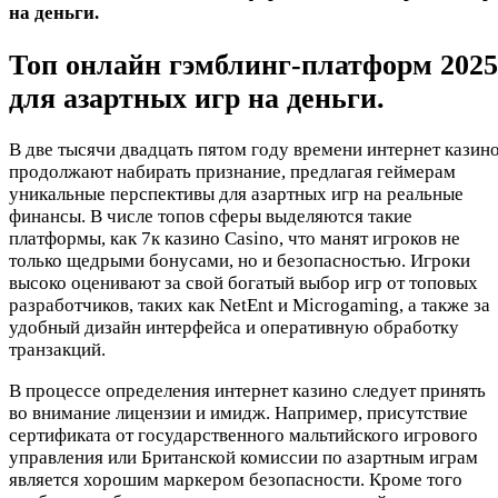
на деньги.
Топ онлайн гэмблинг-платформ 2025
для азартных игр на деньги.
В две тысячи двадцать пятом году времени интернет казин
продолжают набирать признание, предлагая геймерам
уникальные перспективы для азартных игр на реальные
финансы. В числе топов сферы выделяются такие
платформы, как 7к казино Casino, что манят игроков не
только щедрыми бонусами, но и безопасностью. Игроки
высоко оценивают за свой богатый выбор игр от топовых
разработчиков, таких как NetEnt и Microgaming, а также за
удобный дизайн интерфейса и оперативную обработку
транзакций.
В процессе определения интернет казино следует принять
во внимание лицензии и имидж. Например, присутствие
сертификата от государственного мальтийского игрового
управления или Британской комиссии по азартным играм
является хорошим маркером безопасности. Кроме того