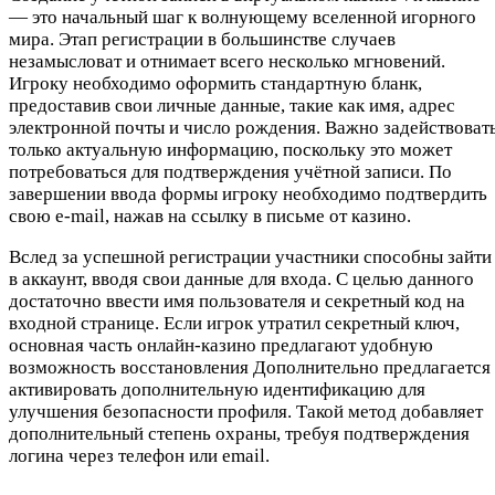
— это начальный шаг к волнующему вселенной игорного
мира. Этап регистрации в большинстве случаев
незамысловат и отнимает всего несколько мгновений.
Игроку необходимо оформить стандартную бланк,
предоставив свои личные данные, такие как имя, адрес
электронной почты и число рождения. Важно задействоват
только актуальную информацию, поскольку это может
потребоваться для подтверждения учётной записи. По
завершении ввода формы игроку необходимо подтвердить
свою e-mail, нажав на ссылку в письме от казино.
Вслед за успешной регистрации участники способны зайти
в аккаунт, вводя свои данные для входа. С целью данного
достаточно ввести имя пользователя и секретный код на
входной странице. Если игрок утратил секретный ключ,
основная часть онлайн-казино предлагают удобную
возможность восстановления Дополнительно предлагается
активировать дополнительную идентификацию для
улучшения безопасности профиля. Такой метод добавляет
дополнительный степень охраны, требуя подтверждения
логина через телефон или email.