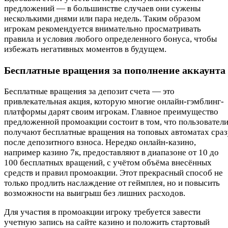
предложений — в большинстве случаев они сужены
несколькими днями или пара недель. Таким образом
игрокам рекомендуется внимательно просматривать
правила и условия любого определенного бонуса, чтобы
избежать негативных моментов в будущем.
Бесплатные вращения за пополнение аккаунта
Бесплатные вращения за депозит счета — это
привлекательная акция, которую многие онлайн-гэмблинг-
платформы дарят своим игрокам. Главное преимущество
предложенной промоакции состоит в том, что пользовател
получают бесплатные вращения на топовых автоматах сраз
после депозитного взноса. Нередко онлайн-казино,
например казино 7к, предоставляют в диапазоне от 10 до
100 бесплатных вращений, с учётом объёма внесённых
средств и правил промоакции. Этот прекрасный способ не
только продлить наслаждение от геймплея, но и повысить
возможности на выигрыш без лишних расходов.
Для участия в промоакции игроку требуется завести
учетную запись на сайте казино и положить стартовый