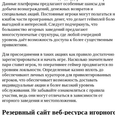
Данные платформы предлагают особенные шансы для
добычи вознаграждений, денежных возвратов и
специальных акций. Постоянные игроки могут полагаться н
кэшбэк части проигранных денег, что делает геймплей боле
выгодной и интересной. Следует подчеркнуть, что
большинство игорных заведений предлагают
многоступенчатые структуры, где любой очередной
уровень даёт возможность доступа к более существенным
привилегиям.
Для присоединения в таких акциях как правило достаточно
зарегистрироваться и начать игре. Насколько значительнее
пари ставит игрок, то оперативнее геймер продвигается по
уровням лояльности. Определенные казино вплоть до
обеспечивают личных кураторов для привилегированных
игроков, что обеспечивает возможность доставать
индивидуальные акции и более высокий уровень
обслуживания. Не забывайте ознакомляться с правила
участия, ведь они могут отличаться в зависимости от
игорного заведения и местоположения.
Резервный сайт веб-ресурса игорног