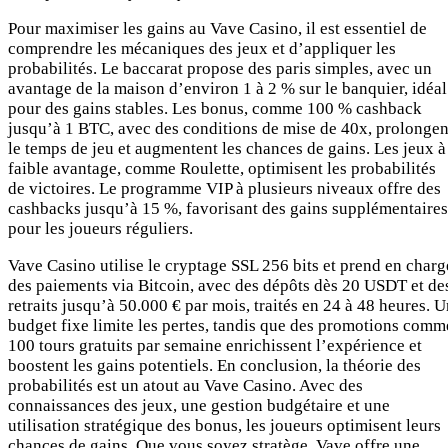
Pour maximiser les gains au Vave Casino, il est essentiel de
comprendre les mécaniques des jeux et d’appliquer les
probabilités. Le baccarat propose des paris simples, avec un
avantage de la maison d’environ 1 à 2 % sur le banquier, idéal
pour des gains stables. Les bonus, comme 100 % cashback
jusqu’à 1 BTC, avec des conditions de mise de 40x, prolongen
le temps de jeu et augmentent les chances de gains. Les jeux à
faible avantage, comme Roulette, optimisent les probabilités
de victoires. Le programme VIP à plusieurs niveaux offre des
cashbacks jusqu’à 15 %, favorisant des gains supplémentaires
pour les joueurs réguliers.
Vave Casino utilise le cryptage SSL 256 bits et prend en charg
des paiements via Bitcoin, avec des dépôts dès 20 USDT et de
retraits jusqu’à 50.000 € par mois, traités en 24 à 48 heures. 
budget fixe limite les pertes, tandis que des promotions comm
100 tours gratuits par semaine enrichissent l’expérience et
boostent les gains potentiels. En conclusion, la théorie des
probabilités est un atout au Vave Casino. Avec des
connaissances des jeux, une gestion budgétaire et une
utilisation stratégique des bonus, les joueurs optimisent leurs
chances de gains. Que vous soyez stratège, Vave offre une