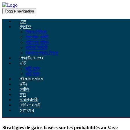
Toggle navigation
হোম
প্রশাসন
শিক্ষক-শিক্ষিকা
ম্যানেজিং কমিটি
পরিচালনা পরিষদ
কর্মকর্তা কর্মচারী
প্রাক্তন প্রধান শিক্ষক
শিক্ষার্থীদের তথ্য
ভর্তি
ভর্তি তথ্য
ভর্তি ফরম
পরীক্ষার ফলাফল
রুটিন
নোটিশ
ব্লগ
ফটোগ্যালারী
ভিডিওগ্যালারী
যোগাযোগ
Stratégies de gains basées sur les probabilités au Vave