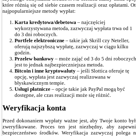
które różnią się od siebie czasem realizacji oraz opłatami. O
najpopularniejsze metody wypłat:
Karta kredytowa/debetowa
– najczęściej
wykorzystywana metoda, zazwyczaj wypłata trwa od 1
do 3 dni roboczych.
Portfele elektroniczne
– takie jak Skrill czy Neteller,
oferują najszybszą wypłatę, zazwyczaj w ciągu kilku
godzin.
Przelew bankowy
– może zająć od 3 do 5 dni roboczych
jest to jednak najbezpieczniejsza metoda.
Bitcoin i inne kryptowaluty
– jeśli Slottica oferuje tę
opcję, wypłata jest zazwyczaj realizowana w
błyskawicznym tempie.
Usługi płatnicze
– opcje takie jak PayPal mogą być
dostępne, ale czas realizacji może się różnić.
Weryfikacja konta
Przed dokonaniem wypłaty ważne jest, aby Twoje konto by
zweryfikowane. Proces ten jest niezbędny, aby zapewni
bezpieczeństwo środków. Weryfikacja zazwyczaj polega n