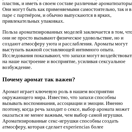
пластик, и иметь в своем составе различные ароматизаторы
Они могут быть как применяемыми самостоятельно, так и в
паре с партнёром, и обычно выпускаются в ярких,
привлекательных упаковках.
Польза ароматизированных моделей заключается в том, чт
они не просто вызывают физическое удовольствие, но и
создают атмосферу уюта и расслабления. Ароматы могут
выступать важной составляющей интимного опыта.
Исследования показывают, что запахи могут воздействоват
на наше настроение и восприятие, усиливая сексуальное
возбуждение.
Почему аромат так важен?
Аромат играет ключевую роль в нашем восприятии
окружающего мира. Известно, что запахи способны
вызывать воспоминания, ассоциации и эмоции. Именно
поэтому, когда речь заходит о сексе, выбор аромата может
оказаться не менее важным, чем выбор самой игрушки.
Ароматизированные секс-игрушки способны создать
атмосферу, которая сделает experiencias более