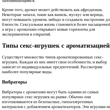
запоминающимся.
Кроме того, аромат может действовать как афродизиак.
Некоторые запахи, такие как ваниль, мускус или корица,
могут повышать уровень либидо и создавать настроение дл
близости. Сексуальная жизнь становится более насыщенной
а игра с ароматами открывает новые горизонты для
экспериментов и открытий.
Типы секс-игрушек с ароматизацией
Существует множество типов ароматизированных секс-
игрушек. Каждая из них имеет свои особенности, и выбор
зависит от индивидуальных предпочтений. Рассмотрим
наиболее популярные виды.
Вибраторы
Вибраторы с ароматами могут быть одними из самых
популярных секс-игрушек на рынке. Обычно они
изготавливаются из безопасных, гипоаллергенных
материалов с добавлением ароматизаторов. Эти игрушки н