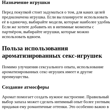
Назначение игрушки
Перед покупкой стоит задуматься о том, для каких целей
предназначена игрушка. Если вы планируете использовать
её в одиночку, выбирайте модели, которые наиболее удобн
Если же хотите добавить их в интимные моменты с
партнёром, выбирайте игрушки, которые можно
использовать вдвоем.
Польза использования
ароматизированных секс-игрушек
Помимо улучшения сексуального опыта, использование
ароматизированных секс-игрушек имеет и другие
преимущества.
Создание атмосферы
Аромат помогает создать нужное настроение. Правильный
выбор запаха может сделать интимный опыт более уютным
придавая ему романтичные оттенки. Это особенно важно в