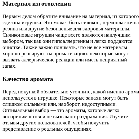
Материал изготовления
Первым делом обратите внимание на материал, из которого
сделана игрушка. Это может быть силикон, термопластична
резина или другие безопасные для здоровья материалы.
Силиконовые игрушки чаще всего являются наилучшим
выбором, так как они гипоаллергенны и легко поддаются
очистке. Также важно понимать, что не все материалы
хорошо реагируют на ароматизацию: некоторые могут
вызвать аллергические реакции или иметь неприятный
запах.
Качество аромата
Перед покупкой обязательно уточните, какой именно арома
используется в игрушке. Некоторые запахи могут быть
слишком сильными или, наоборот, недоступными.
Оптимальный выбор — это ароматы, которые легко
воспринимаются и не вызывают раздражения. Изучите
отзывы других пользователей, чтобы получить
представление о реальных ощущениях.