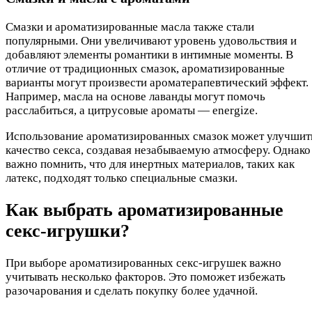
Смазки и ароматизированные масла также стали
популярными. Они увеличивают уровень удовольствия и
добавляют элементы романтики в интимные моменты. В
отличие от традиционных смазок, ароматизированные
варианты могут произвести ароматерапевтический эффект.
Например, масла на основе лаванды могут помочь
расслабиться, а цитрусовые ароматы — energize.
Использование ароматизированных смазок может улучшит
качество секса, создавая незабываемую атмосферу. Однако
важно помнить, что для инертных материалов, таких как
латекс, подходят только специальные смазки.
Как выбрать ароматизированные
секс-игрушки?
При выборе ароматизированных секс-игрушек важно
учитывать несколько факторов. Это поможет избежать
разочарования и сделать покупку более удачной.