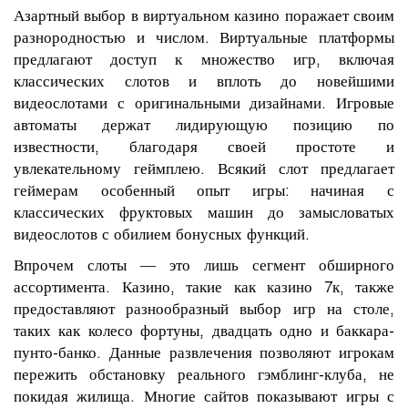
Азартный выбор в виртуальном казино поражает своим
разнородностью и числом. Виртуальные платформы
предлагают доступ к множество игр, включая
классических слотов и вплоть до новейшими
видеослотами с оригинальными дизайнами. Игровые
автоматы держат лидирующую позицию по
известности, благодаря своей простоте и
увлекательному геймплею. Всякий слот предлагает
геймерам особенный опыт игры: начиная с
классических фруктовых машин до замысловатых
видеослотов с обилием бонусных функций.
Впрочем слоты — это лишь сегмент обширного
ассортимента. Казино, такие как казино 7к, также
предоставляют разнообразный выбор игр на столе,
таких как колесо фортуны, двадцать одно и баккара-
пунто-банко. Данные развлечения позволяют игрокам
пережить обстановку реального гэмблинг-клуба, не
покидая жилища. Многие сайтов показывают игры с