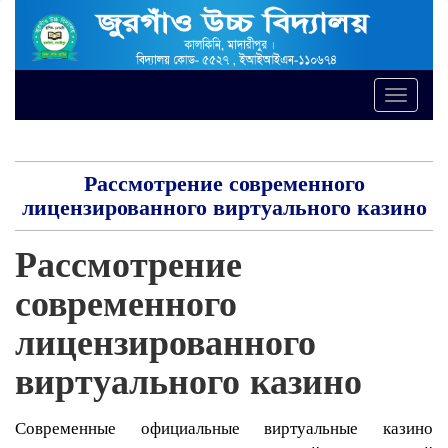
Toggle
naviga
Рассмотрение современного
лицензированного виртуального казино
Рассмотрение
современного
лицензированного
виртуального казино
Современные официальные виртуальные казино