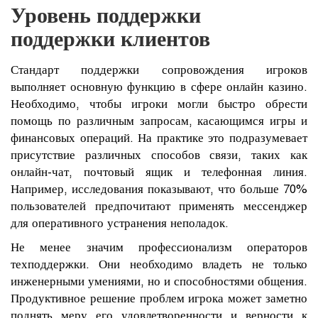
Уровень поддержки
поддержки клиентов
Стандарт поддержки сопровождения игроков
выполняет основную функцию в сфере онлайн казино.
Необходимо, чтобы игроки могли быстро обрести
помощь по различным запросам, касающимся игры и
финансовых операций. На практике это подразумевает
присутствие различных способов связи, таких как
онлайн-чат, почтовый ящик и телефонная линия.
Например, исследования показывают, что больше 70%
пользователей предпочитают применять мессенджер
для оперативного устранения неполадок.
Не менее значим профессионализм операторов
техподдержки. Они необходимо владеть не только
инженерными умениями, но и способностями общения.
Продуктивное решение проблем игрока может заметно
поднять меру его удовлетворенности и верности к