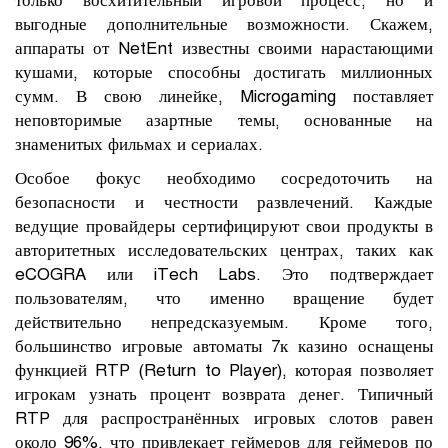
только восхитительный игровой процесс, но и
выгодные дополнительные возможности. Скажем,
аппараты от NetEnt известны своими нарастающими
кушами, которые способны достигать миллионных
сумм. В свою линейке, Microgaming поставляет
неповторимые азартные темы, основанные на
знаменитых фильмах и сериалах.
Особое фокус необходимо сосредоточить на
безопасности и честности развлечений. Каждые
ведущие провайдеры сертифицируют свои продукты в
авторитетных исследовательских центрах, таких как
eCOGRA или iTech Labs. Это подтверждает
пользователям, что именно вращение будет
действительно непредсказуемым. Кроме того,
большинство игровые автоматы 7к казино оснащены
функцией RTP (Return to Player), которая позволяет
игрокам узнать процент возврата денег. Типичный
RTP для распространённых игровых слотов равен
около 96%, что привлекает геймеров для геймеров по