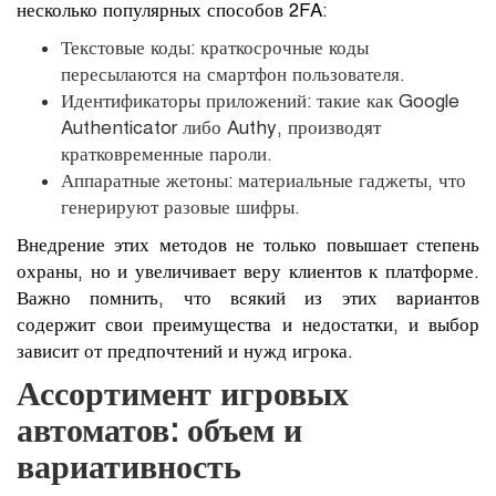
несколько популярных способов 2FA:
Текстовые коды: краткосрочные коды
пересылаются на смартфон пользователя.
Идентификаторы приложений: такие как Google
Authenticator либо Authy, производят
кратковременные пароли.
Аппаратные жетоны: материальные гаджеты, что
генерируют разовые шифры.
Внедрение этих методов не только повышает степень
охраны, но и увеличивает веру клиентов к платформе.
Важно помнить, что всякий из этих вариантов
содержит свои преимущества и недостатки, и выбор
зависит от предпочтений и нужд игрока.
Ассортимент игровых
автоматов: объем и
вариативность