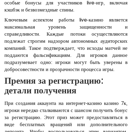
особые бонусы для участников live-игр, включая
кэшбэк и безвозмездные спины.
Ключевым аспектом работы live-казино является
максимальная уровень защищенности и
справедливости. Каждые потоки осуществляются
подлежат строгим надзором автономных аудиторских
компаний. Такое подтверждает, что исходы матчей не
поддаются фальсификациям. Для игроков данное
подразумевает одно: игроки могут быть уверены в
добросовестности и прозрачности процесса игры.
Премия за регистрацию:
детали получения
При создания аккаунта на интернет-казино казино 7к,
игроки нередко сталкиваются с шансом получить бонус
за регистрацию. Этот приз может предоставляться в
виде бесплатных вращений или дополнительного
депозита. Чтобы воспользоваться этим вариантом,