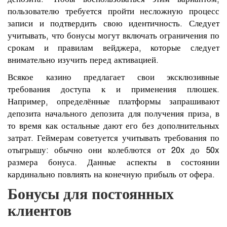
пользователю требуется пройти несложную процесс
записи и подтвердить свою идентичность. Следует
учитывать, что бонусы могут включать ограничения по
срокам и правилам вейджера, которые следует
внимательно изучить перед активацией.
Всякое казино предлагает свои эксклюзивные
требования доступа к и применения плюшек.
Например, определённые платформы запрашивают
депозита начального депозита для получения приза, в
то время как остальные дают его без дополнительных
затрат. Геймерам советуется учитывать требования по
отыгрышу: обычно они колеблются от 20x до 50x
размера бонуса. Данные аспекты в состоянии
кардинально повлиять на конечную прибыль от офера.
Бонусы для постоянных
клиентов