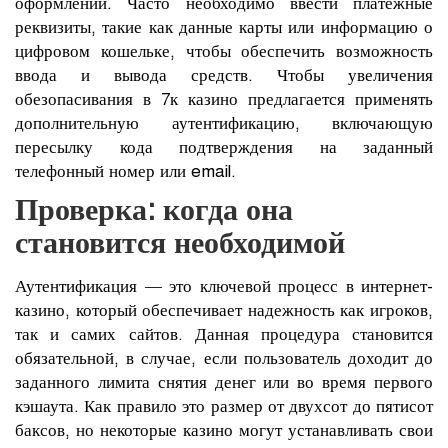
оформлении. Часто необходимо ввести платежные
реквизиты, такие как данные карты или информацию о
цифровом кошельке, чтобы обеспечить возможность
ввода и вывода средств. Чтобы увеличения
обезопасивания в 7к казино предлагается применять
дополнительную аутентификацию, включающую
пересылку кода подтверждения на заданный
телефонный номер или email.
Проверка: когда она
становится необходимой
Аутентификация — это ключевой процесс в интернет-
казино, который обеспечивает надежность как игроков,
так и самих сайтов. Данная процедура становится
обязательной, в случае, если пользователь доходит до
заданного лимита снятия денег или во время первого
кэшаута. Как правило это размер от двухсот до пятисот
баксов, но некоторые казино могут устанавливать свои