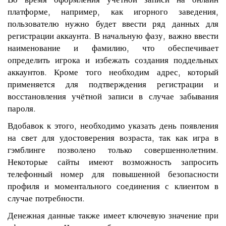
платформе, например, как игорного заведения,
пользователю нужно будет ввести ряд данных для
регистрации аккаунта. В начальную фазу, важно ввести
наименование и фамилию, что обеспечивает
определить игрока и избежать создания поддельных
аккаунтов. Кроме того необходим адрес, который
применяется для подтверждения регистрации и
восстановления учётной записи в случае забывания
пароля.
Вдобавок к этого, необходимо указать день появления
на свет для удостоверения возраста, так как игра в
гэмблинге позволено только совершеннолетним.
Некоторые сайты имеют возможность запросить
телефонный номер для повышенной безопасности
профиля и моментального соединения с клиентом в
случае потребности.
Денежная данные также имеет ключевую значение при