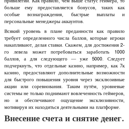
привилегии. Как правило, чем выше статус геймера, то
больше ему предоставляется бонусов, таких как
особые вознаграждения, быстрые выплаты и
персональные менеджеры аккаунтов.
Всякий уровень в плане преданности как правило
требует определенного числа баллов, которые игроки
накапливают, делая ставки. Скажем, для достижения 2-
го левела может потребоваться заработать 1000
баллов, а для следующего — уже 5000. Следует
подчеркнуть, что отдельные казино, например, как 7к
казино, предоставляют дополнительные возможности
для быстрого повышения уровня через эксклюзивные
акции или соревнования. Таким путём, уровневые
системы не только поднимают вовлеченность геймеров,
но и обеспечивают ощущение эксклюзивности,
мотивируя их находиться деятельными на платформе.
Внесение счета и снятие денег.