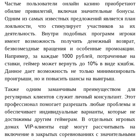
Частые пользователи онлайн казино приобретают
обилие привилегий, включая значительные бонусы.
Одним из самых известных предложений является план
лояльности, что стимулирует участников за их
деятельность. Внутри подобных программ игроки
имеют возможность получить денежный возврат,
безвозмездные вращения и особенные промоакции.
Например, за каждые 1000 рублей, потраченные на
ставки, геймер может вернуть до 10% в виде кэшбэк.
Данное дает возможность не только минимизировать
проигрыши, но и повысить шансы на выигрыш.
Также одним заманчивым преимуществом для
регулярных клиентов служит личный консультант. Этот
профессионал помогает разрешать любые проблемы и
обеспечивает индивидуальные варианты, которые не
достижимы другим геймерам. В отдельных игровых
домах VIP-клиенты ещё могут рассчитывать на
включение в закрытых соревнованиях с значительными