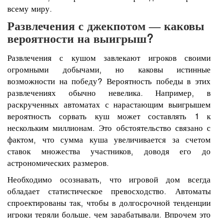
всему миру.
Развлечения с джекпотом — каковы
вероятности на выигрыш?
Развлечения с кушом завлекают игроков своими
огромными добычами, но каковы истинные
возможности на победу? Вероятность победы в этих
развлечениях обычно невелика. Например, в
раскрученных автоматах с нарастающим выигрышем
вероятность сорвать куш может составлять 1 к
нескольким миллионам. Это обстоятельство связано с
фактом, что сумма куша увеличивается за счетом
ставок множества участников, доводя его до
астрономических размеров.
Необходимо осознавать, что игровой дом всегда
обладает статистическое превосходство. Автоматы
спроектированы так, чтобы в долгосрочной тенденции
игроки теряли больше, чем зарабатывали. Впрочем это