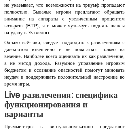
не указывает, что возможности на триумф пропадают
полностью. Бывалые игроки предлагают обращать
внимание на аппараты с увеличенным процентом
возврата (RTP), что может чуть-чуть поднять шансы
на удачу в 7k casino.
Однако всё-таки, следует подходить к развлечениям с
джекпотом взвешенно и не полагаться только на
везение. Наиболее всего оценивать их как развлечение,
а не метод дохода. Разумное управление игровым
бюджетом и осознание опасностей помогут миновать
неудач и поддерживать положительный настроение во
время игры.
Live развлечения: специфика
функционирования и
варианты
Прямые-игры в виртуальном-казино предлагают