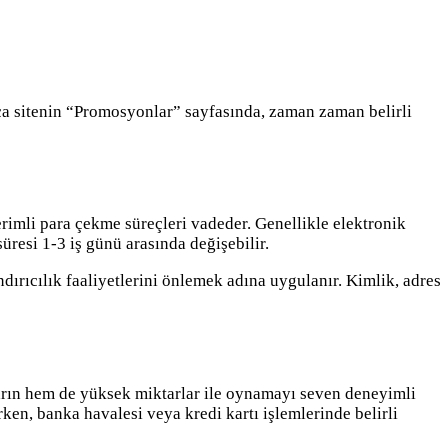
ıca sitenin “Promosyonlar” sayfasında, zaman zaman belirli
rimli para çekme süreçleri vadeder. Genellikle elektronik
üresi 1-3 iş günü arasında değişebilir.
rıcılık faaliyetlerini önlemek adına uygulanır. Kimlik, adres
uların hem de yüksek miktarlar ile oynamayı seven deneyimli
ken, banka havalesi veya kredi kartı işlemlerinde belirli