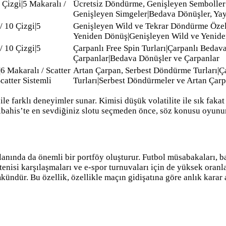
9 Çizgi|5 Makaralı /
Ücretsiz Döndürme, Genişleyen Semboller|
Genişleyen Simgeler|Bedava Dönüşler, Yay
/ 10 Çizgi|5
Genişleyen Wild ve Tekrar Döndürme Özel
Yeniden Dönüş|Genişleyen Wild ve Yenide
/ 10 Çizgi|5
Çarpanlı Free Spin Turları|Çarpanlı Bedava
Çarpanlar|Bedava Dönüşler ve Çarpanlar
6 Makaralı / Scatter
Artan Çarpan, Serbest Döndürme Turları|Ç
catter Sistemli
Turları|Serbest Döndürmeler ve Artan Çarp
le farklı deneyimler sunar. Kimisi düşük volatilite ile sık fak
bahis’te en sevdiğiniz slotu seçmeden önce, söz konusu oyunun ö
alanında da önemli bir portföy oluşturur. Futbol müsabakaları, b
tenisi karşılaşmaları ve e-spor turnuvaları için de yüksek oranla
dür. Bu özellik, özellikle maçın gidişatına göre anlık karar a