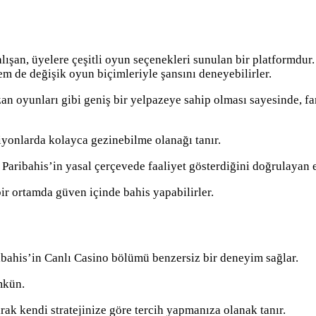
alışan, üyelere çeşitli oyun seçenekleri sunulan bir platformdur
em de değişik oyun biçimleriyle şansını deneyebilirler.
zan oyunları gibi geniş bir yelpazeye sahip olması sayesinde, fa
iyonlarda kolayca gezinebilme olanağı tanır.
Paribahis’in yasal çerçevede faaliyet gösterdiğini doğrulayan et
 bir ortamda güven içinde bahis yapabilirler.
ibahis’in Canlı Casino bölümü benzersiz bir deneyim sağlar.
mkün.
ak kendi stratejinize göre tercih yapmanıza olanak tanır.