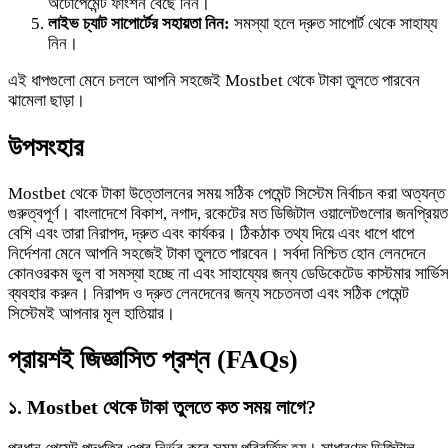
অটোপেমেন্ট ফাংশন বেছে নিন।
লাইভ চ্যাট সাপোর্টের সহায়তা নিন:
সমস্যা হলে দ্রুত সাপোর্ট থেকে সাহায্য
নিন।
এই ধাপগুলো মেনে চললে আপনি সহজেই Mostbet থেকে টাকা তুলতে পারবেন
ঝামেলা ছাড়া।
উপসংহার
Mostbet থেকে টাকা উত্তোলনের সময় সঠিক পেমেন্ট সিস্টেম নির্বাচন করা অত্যন্ত
গুরুত্বপূর্ণ। বাংলাদেশে বিকাশ, নগাদ, রকেটের মত ডিজিটাল ওয়ালেটগুলোর জনপ্রিয়ত
বেশি এবং তারা নিরাপদ, দ্রুত এবং কার্যকর। ঠিকঠাক তথ্য দিয়ে এবং ধাপে ধাপে
নির্দেশনা মেনে আপনি সহজেই টাকা তুলতে পারবেন। সর্বদা নিশ্চিত হোন লেনদেনে
কোনওরকম ভুল বা সমস্যা হচ্ছে না এবং সাহায্যের জন্য ডেডিকেটেড কাস্টমার সার্ভি
ব্যবহার করুন। নিরাপদ ও দ্রুত লেনদেনের জন্য সচেতনতা এবং সঠিক পেমেন্ট
সিস্টেমই আপনার মূল হাতিয়ার।
প্রায়শই জিজ্ঞাসিত প্রশ্ন (FAQs)
১. Mostbet থেকে টাকা তুলতে কত সময় লাগে?