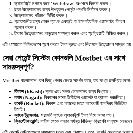
অ্যাকাউন্টে লগইন করে ‘Withdraw’ অপশনে ক্লিক করুন।
টাকা উত্তোলনের জন্য উপযুক্ত পেমেন্ট পদ্ধতি নির্বাচন করুন।
উত্তোলনের পরিমাণ নির্দিষ্ট করুন।
প্রয়োজনীয় তথ্য যেমন ব্যাংক একাউন্ট বা ইলেকট্রনিক ওয়ালেটের বিবরণ
প্রদান করুন।
টাকার উত্তোলনের অনুরোধ সম্পন্ন করুন এবং প্রক্রিয়াটি নিশ্চিত করুন।
এই ধাপগুলো নিশ্চিতভাবে পূরণ করলে টাকা দ্রুত এবং নিরাপদে উত্তোলন সম্ভব হয়
সেরা পেমেন্ট সিস্টেম কোনগুলি Mostbet এর সাথে
সামঞ্জস্যপূর্ণ?
Mostbet বাংলাদেশে বেশ কিছু পেপার মেথড সমর্থন করে, যার মধ্যে জনপ্রিয় হলো:
বিকাশ (bKash):
দ্রুত এবং সহজ লেনদেনের জন্য বিখ্যাত।
নগাদ (Nagad):
বিকাশের মতো ডিজিটাল ওয়ালেট যা ব্যাপক প্রচলিত।
রকেট (Rocket):
বিকাশ এবং নগাদের মতো আরেকটি জনপ্রিয় ডিজিটাল
টলেট।
ব্যাংক ট্রান্সফার:
সরাসরি ব্যাংক অ্যাকাউন্টে টাকা নিয়ে আসা যায়।
ক্রিপ্টোকারেন্সি:
কাটার্ম থেকে কভার পর্যন্ত বিভিন্ন ক্রিপ্টো মাধ্যমে লেনদে
এই পেমেন্ট গেটওয়েগুলো সাধারণত দ্রুত এবং নিরাপদ। তবে, আপনি যেকোনো অপশন