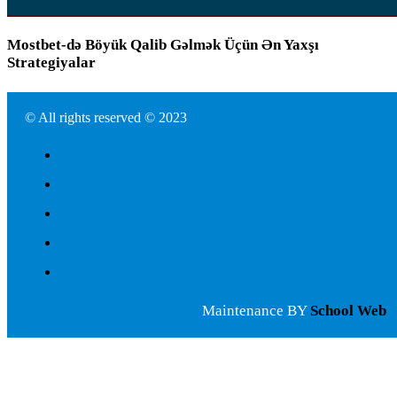
Mostbet-də Böyük Qalib Gəlmək Üçün Ən Yaxşı
Strategiyalar
© All rights reserved © 2023
Maintenance BY
School Web