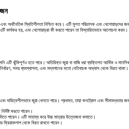
োজন
ং অর্থনৈতিক স্থিতিশীলতা নিশ্চিত করে। এটি মূলত পরিচালক এবং খেলোয়াড়দের জন্য তৈর
টি কার্যকর হয়, এবং খেলোয়াড়রা কী করতে পারেন তা বিস্তারিতভাবে আলোচনা করব। য
এটি ঝুঁকিপূর্ণও হতে পারে। অতিরিক্ত জুয়া বা বাজি ধরা ব্যক্তিগত আর্থিক ও মানসি
নির্ধারণ, সময় ব্যবস্থাপনা, এবং মদ্যপানের মতো নেতিবাচক অভ্যাস থেকে বিরত থাকা। দ
 এবং দায়িত্বশীলভাবে জুয়া খেলতে পারে। প্রথমত, তারা কনট্রোল এবং সীমাবদ্ধতার জন
নির্দিষ্ট করতে পারেন।
ি দিতে পারেন। এটি সাহায্য করে উচ্চ মাত্রার উত্তেজনা কমাতে।
ুয়ার ক্রিয়াকলাপ থেকে বিরত রাখতে পারেন।