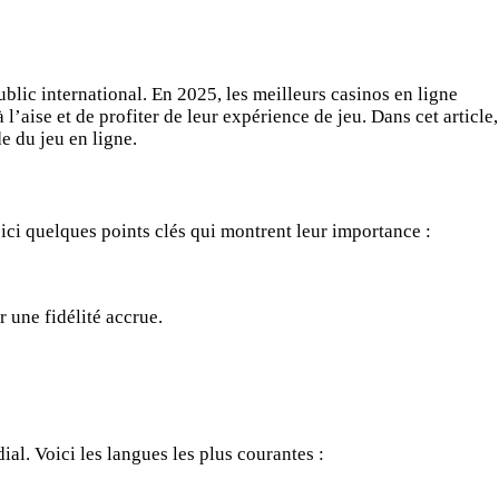
blic international. En 2025, les meilleurs casinos en ligne
l’aise et de profiter de leur expérience de jeu. Dans cet article,
e du jeu en ligne.
oici quelques points clés qui montrent leur importance :
r une fidélité accrue.
l. Voici les langues les plus courantes :