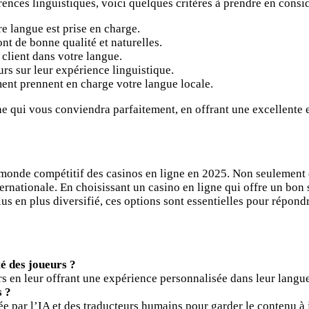
rences linguistiques, voici quelques critères à prendre en consi
 langue est prise en charge.
nt de bonne qualité et naturelles.
client dans votre langue.
urs sur leur expérience linguistique.
ent prennent en charge votre langue locale.
ne qui vous conviendra parfaitement, en offrant une excellente 
monde compétitif des casinos en ligne en 2025. Non seulement el
ternationale. En choisissant un casino en ligne qui offre un bon
lus en plus diversifié, ces options sont essentielles pour répond
té des joueurs ?
urs en leur offrant une expérience personnalisée dans leur langu
s ?
tée par l’IA et des traducteurs humains pour garder le contenu à 