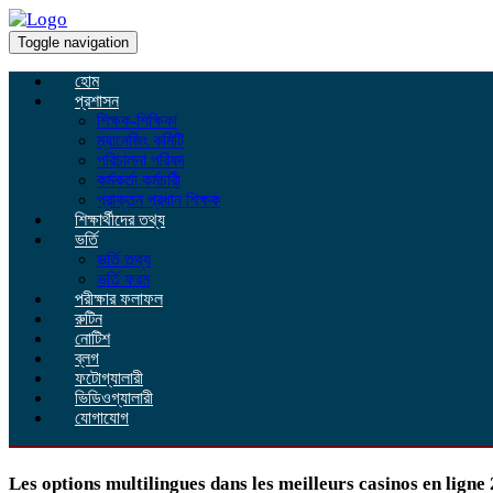
Toggle navigation
হোম
প্রশাসন
শিক্ষক-শিক্ষিকা
ম্যানেজিং কমিটি
পরিচালনা পরিষদ
কর্মকর্তা কর্মচারী
প্রাক্তন প্রধান শিক্ষক
শিক্ষার্থীদের তথ্য
ভর্তি
ভর্তি তথ্য
ভর্তি ফরম
পরীক্ষার ফলাফল
রুটিন
নোটিশ
ব্লগ
ফটোগ্যালারী
ভিডিওগ্যালারী
যোগাযোগ
Les options multilingues dans les meilleurs casinos en ligne