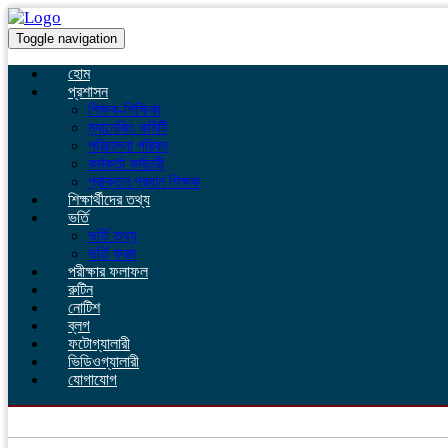
Toggle navigation
হোম
প্রশাসন
শিক্ষক-শিক্ষিকা
ম্যানেজিং কমিটি
পরিচালনা পরিষদ
কর্মকর্তা কর্মচারী
প্রাক্তন প্রধান শিক্ষক
শিক্ষার্থীদের তথ্য
ভর্তি
ভর্তি তথ্য
ভর্তি ফরম
পরীক্ষার ফলাফল
রুটিন
নোটিশ
ব্লগ
ফটোগ্যালারী
ভিডিওগ্যালারী
যোগাযোগ