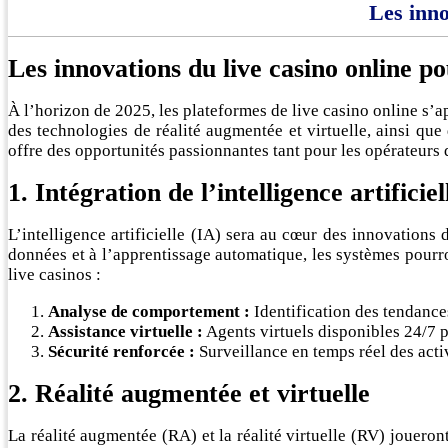
Les inno
Les innovations du live casino online p
À l’horizon de 2025, les plateformes de live casino online s’ap
des technologies de réalité augmentée et virtuelle, ainsi qu
offre des opportunités passionnantes tant pour les opérateurs 
1. Intégration de l’intelligence artificiel
L’intelligence artificielle (IA) sera au cœur des innovations
données et à l’apprentissage automatique, les systèmes pourr
live casinos :
Analyse de comportement :
Identification des tendances
Assistance virtuelle :
Agents virtuels disponibles 24/7 p
Sécurité renforcée :
Surveillance en temps réel des activ
2. Réalité augmentée et virtuelle
La réalité augmentée (RA) et la réalité virtuelle (RV) jouero