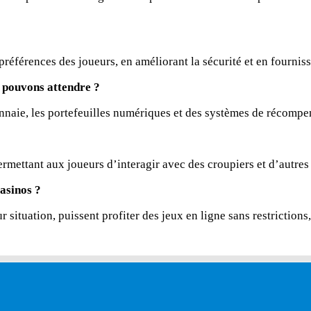
références des joueurs, en améliorant la sécurité et en fourniss
s pouvons attendre ?
naie, les portefeuilles numériques et des systèmes de récompen
ermettant aux joueurs d’interagir avec des croupiers et d’autre
casinos ?
ur situation, puissent profiter des jeux en ligne sans restriction