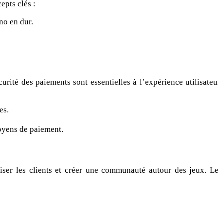
epts clés :
no en dur.
urité des paiements sont essentielles à l’expérience utilisateu
es.
moyens de paiement.
liser les clients et créer une communauté autour des jeux. L