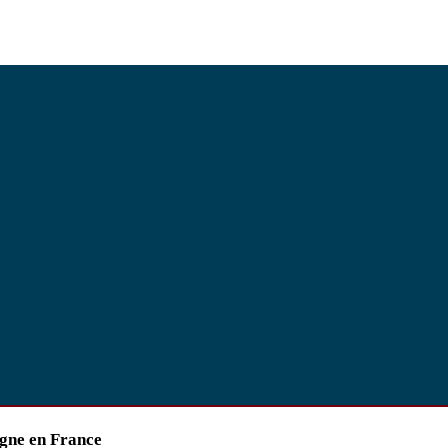
igne en France