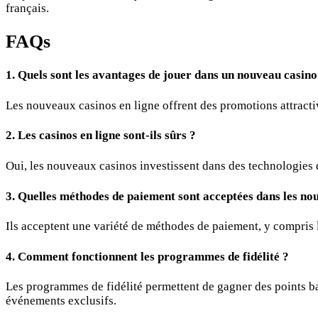
français.
FAQs
1. Quels sont les avantages de jouer dans un nouveau casino 
Les nouveaux casinos en ligne offrent des promotions attractiv
2. Les casinos en ligne sont-ils sûrs ?
Oui, les nouveaux casinos investissent dans des technologies d
3. Quelles méthodes de paiement sont acceptées dans les no
Ils acceptent une variété de méthodes de paiement, y compris le
4. Comment fonctionnent les programmes de fidélité ?
Les programmes de fidélité permettent de gagner des points bas
événements exclusifs.