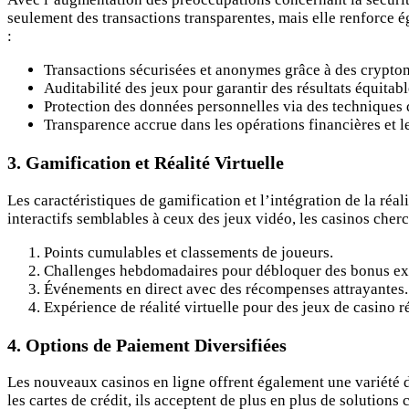
seulement des transactions transparentes, mais elle renforce é
:
Transactions sécurisées et anonymes grâce à des crypto
Auditabilité des jeux pour garantir des résultats équitabl
Protection des données personnelles via des techniques
Transparence accrue dans les opérations financières et l
3. Gamification et Réalité Virtuelle
Les caractéristiques de gamification et l’intégration de la réa
interactifs semblables à ceux des jeux vidéo, les casinos che
Points cumulables et classements de joueurs.
Challenges hebdomadaires pour débloquer des bonus exc
Événements en direct avec des récompenses attrayantes.
Expérience de réalité virtuelle pour des jeux de casino ré
4. Options de Paiement Diversifiées
Les nouveaux casinos en ligne offrent également une variété d
les cartes de crédit, ils acceptent de plus en plus de solutions