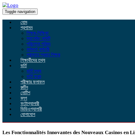
Toggle navigation
হোম
প্রশাসন
শিক্ষক-শিক্ষিকা
ম্যানেজিং কমিটি
পরিচালনা পরিষদ
কর্মকর্তা কর্মচারী
প্রাক্তন প্রধান শিক্ষক
শিক্ষার্থীদের তথ্য
ভর্তি
ভর্তি তথ্য
ভর্তি ফরম
পরীক্ষার ফলাফল
রুটিন
নোটিশ
ব্লগ
ফটোগ্যালারী
ভিডিওগ্যালারী
যোগাযোগ
Les Fonctionnalités Innovantes des Nouveaux Casinos en L