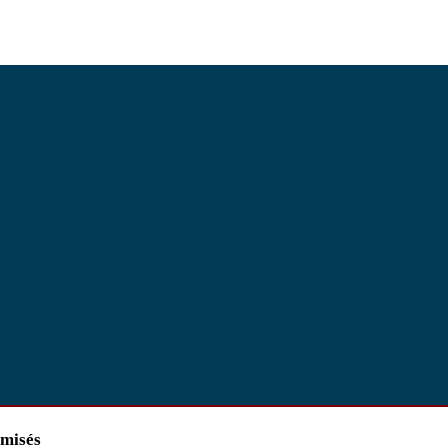
imisés