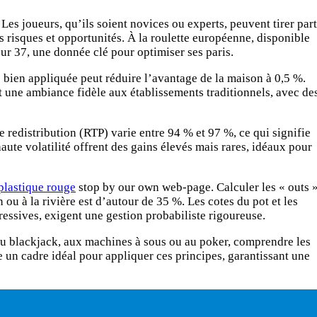
s joueurs, qu’ils soient novices ou experts, peuvent tirer part
s risques et opportunités. À la roulette européenne, disponible
ur 37, une donnée clé pour optimiser ses paris.
e bien appliquée peut réduire l’avantage de la maison à 0,5 %.
nt une ambiance fidèle aux établissements traditionnels, avec de
e redistribution (RTP) varie entre 94 % et 97 %, ce qui signifie
ute volatilité offrent des gains élevés mais rares, idéaux pour
plastique rouge
stop by our own web-page. Calculer les « outs 
ou à la rivière est d’autour de 35 %. Les cotes du pot et les
essives, exigent une gestion probabiliste rigoureuse.
, au blackjack, aux machines à sous ou au poker, comprendre les
 un cadre idéal pour appliquer ces principes, garantissant une