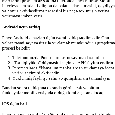
mərclərini problemsiz şəkildə telefondan aça bilirlər. Mobil
interfeys tam adaptivdir, bu da balans idarəetməsini, qeydiyya
və bonus aktivləşdirmə prosesini bir neçə toxunuşla yerinə
yetirməyə imkan verir.
Android üçün tətbiq
Pinco Android cihazları üçün rəsmi tətbiq təqdim edir. Onu
yalnız rəsmi sayt vasitəsilə yükləmək mümkündür. Quraşdırm
prosesi belədir:
Telefonunuzda Pinco-nun rəsmi saytına daxil olun.
“Tətbiqi yüklə” düyməsini seçin və APK faylını endirin.
Parametrlərdə “Naməlum mənbələrdən yükləməyə icazə
verin” seçimini aktiv edin.
Yüklənmiş faylı işə salın və quraşdırmanı tamamlayın.
Bundan sonra tətbiq ana ekranda görünəcək və bütün
funksiyalar mobil versiyada olduğu kimi əlçatan olacaq.
iOS üçün həll
Pinco kazino hazırda App Store-da ayrıca proqram təklif etmir