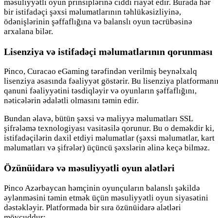
məsuliyyətli oyun prinsiplərinə ciddi riayət edir. Burada hər
bir istifadəçi şəxsi məlumatlarının təhlükəsizliyinə,
ödənişlərinin şəffaflığına və balanslı oyun təcrübəsinə
arxalana bilər.
Lisenziya və istifadəçi məlumatlarının qorunması
Pinco, Curacao eGaming tərəfindən verilmiş beynəlxalq
lisenziya əsasında fəaliyyət göstərir. Bu lisenziya platformanı
qanuni fəaliyyətini təsdiqləyir və oyunların şəffaflığını,
nəticələrin ədalətli olmasını təmin edir.
Bundan əlavə, bütün şəxsi və maliyyə məlumatları SSL
şifrələmə texnologiyası vasitəsilə qorunur. Bu o deməkdir ki,
istifadəçilərin daxil etdiyi məlumatlar (şəxsi məlumatlar, kart
məlumatları və şifrələr) üçüncü şəxslərin əlinə keçə bilməz.
Özünüidarə və məsuliyyətli oyun alətləri
Pinco Azərbaycan həmçinin oyunçuların balanslı şəkildə
əylənməsini təmin etmək üçün məsuliyyətli oyun siyasətini
dəstəkləyir. Platformada bir sıra özünüidarə alətləri
mövcuddur: