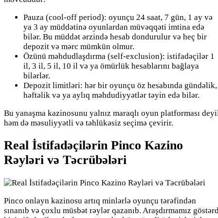
Pauza (cool-off period): oyunçu 24 saat, 7 gün, 1 ay və
ya 3 ay müddətinə oyunlardan müvəqqəti imtina edə
bilər. Bu müddət ərzində hesab dondurulur və heç bir
depozit və mərc mümkün olmur.
Özünü məhdudlaşdırma (self-exclusion): istifadəçilər 1
il, 3 il, 5 il, 10 il və ya ömürlük hesablarını bağlaya
bilərlər.
Depozit limitləri: hər bir oyunçu öz hesabında gündəlik,
həftəlik və ya aylıq məhdudiyyətlər təyin edə bilər.
Bu yanaşma kazinosunu yalnız maraqlı oyun platforması deyil
həm də məsuliyyətli və təhlükəsiz seçimə çevirir.
Real İstifadəçilərin Pinco Kazino
Rəyləri və Təcrübələri
Pinco onlayn kazinosu artıq minlərlə oyunçu tərəfindən
sınanıb və çoxlu müsbət rəylər qazanıb. Araşdırmamız göstərd