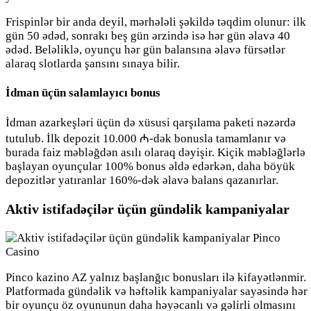
Frispinlər bir anda deyil, mərhələli şəkildə təqdim olunur: ilk
gün 50 ədəd, sonrakı beş gün ərzində isə hər gün əlavə 40
ədəd. Beləliklə, oyunçu hər gün balansına əlavə fürsətlər
alaraq slotlarda şansını sınaya bilir.
İdman üçün salamlayıcı bonus
İdman azarkeşləri üçün də xüsusi qarşılama paketi nəzərdə
tutulub. İlk depozit 10.000 ₼-dək bonusla tamamlanır və
burada faiz məbləğdən asılı olaraq dəyişir. Kiçik məbləğlərlə
başlayan oyunçular 100% bonus əldə edərkən, daha böyük
depozitlər yatıranlar 160%-dək əlavə balans qazanırlar.
Aktiv istifadəçilər üçün gündəlik kampaniyalar
Pinco kazino AZ yalnız başlanğıc bonusları ilə kifayətlənmir.
Platformada gündəlik və həftəlik kampaniyalar sayəsində hər
bir oyunçu öz oyununun daha həyəcanlı və gəlirli olmasını