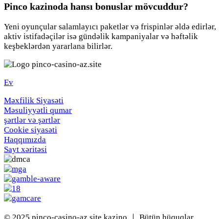
Pinco kazinoda hansı bonuslar mövcuddur?
Yeni oyunçular salamlayıcı paketlər və frispinlər əldə edirlər,
aktiv istifadəçilər isə gündəlik kampaniyalar və həftəlik
keşbeklərdən yararlana bilirlər.
Ev
Məxfilik Siyasəti
Məsuliyyətli qumar
şərtlər və şərtlər
Cookie siyasəti
Haqqımızda
Sayt xəritəsi
© 2025 pinco-casino-az.site kazino ｜ Bütün hüquqlar