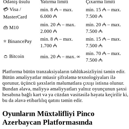
Ödəniş üsulu
Yatırma limiti
Çıxarma limiti
💳 Visa /
min. 8 ₼ – max.
min. 15 ₼ – max.
6.000 ₼
7.500 ₼
MasterCard
min. 20 ₼ – max.
min. 20 ₼ – max.
👜 M10
2.000 ₼
7.500 ₼
min. 8 ₼ – max.
min. 15 ₼ – max.
⭐ BinancePay
1.700 ₼
7.500 ₼
min. 70 ₼ – max.
👛 Bitcoin
min. 20 ₼ – max. ∞
7.500 ₼
Platforma bütün tranzaksiyaların təhlükəsizliyini təmin edir.
Bütün əməliyyatlar müasir şifrələmə texnologiyaları ilə
qorunur, üçüncü şəxslərin məlumatlara çıxışı istisna olunur.
Bundan əlavə, maliyyə əməliyyatları yalnız oyunçunun şəxsi
hesabına bağlı kart və ya cüzdan vasitəsilə həyata keçirilir ki,
bu da əlavə etibarlılıq qatını təmin edir.
Oyunların Müxtəlifliyi Pinco
Azerbaycan Platformasında