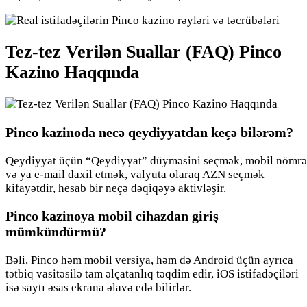
Tez-tez Verilən Suallar (FAQ) Pinco
Kazino Haqqında
Pinco kazinoda necə qeydiyyatdan keçə bilərəm?
Qeydiyyat üçün “Qeydiyyat” düyməsini seçmək, mobil nömrə
və ya e-mail daxil etmək, valyuta olaraq AZN seçmək
kifayətdir, hesab bir neçə dəqiqəyə aktivləşir.
Pinco kazinoya mobil cihazdan giriş
mümkündürmü?
Bəli, Pinco həm mobil versiya, həm də Android üçün ayrıca
tətbiq vasitəsilə tam əlçatanlıq təqdim edir, iOS istifadəçiləri
isə saytı əsas ekrana əlavə edə bilirlər.