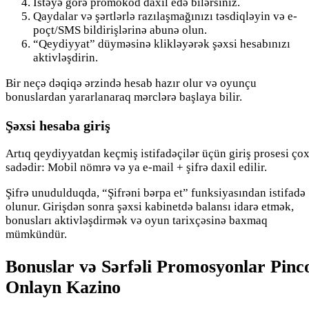
İstəyə görə promokod daxil edə bilərsiniz.
Qaydalar və şərtlərlə razılaşmağınızı təsdiqləyin və e-
poçt/SMS bildirişlərinə abunə olun.
“Qeydiyyat” düyməsinə klikləyərək şəxsi hesabınızı
aktivləşdirin.
Bir neçə dəqiqə ərzində hesab hazır olur və oyunçu
bonuslardan yararlanaraq mərclərə başlaya bilir.
Şəxsi hesaba giriş
Artıq qeydiyyatdan keçmiş istifadəçilər üçün giriş prosesi ço
sadədir: Mobil nömrə və ya e-mail + şifrə daxil edilir.
Şifrə unudulduqda, “Şifrəni bərpa et” funksiyasından istifadə
olunur. Girişdən sonra şəxsi kabinetdə balansı idarə etmək,
bonusları aktivləşdirmək və oyun tarixçəsinə baxmaq
mümkündür.
Bonuslar və Sərfəli Promosyonlar Pinc
Onlayn Kazino