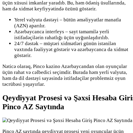
üçün xüsusi imkanlar yaradıb. Bu, həm ödəniş üsullarında,
həm də xidmət keyfiyyətində özünü göstərir.
Yerel valyuta dəstəyi – bütün əməliyyatlar manatla
(AZN) aparılır.
Azərbaycanca interfeys – sayt tamamilə yerli
istifadəçilərin rahatlığı üçün uyğunlaşdırılıb.
24/7 dəstək – müştəri xidmətləri günün istənilən
vaxtında fəaliyyət göstərir və azərbaycanca da xidmət
göstərir.
Nəticə olaraq, Pinco kazino Azərbaycandan olan oyunçular
üçün rahat və cəlbedici seçimdir. Burada həm yerli valyuta,
həm də dil dəstəyi sayəsində istifadəçilər problemsiz oyun
təcrübəsi yaşayırlar.
Qeydiyyat Prosesi və Şəxsi Hesaba Giri
Pinco AZ Saytında
Pinco AZ saytında qeydiyyat prosesi yeni oyunçular üçün