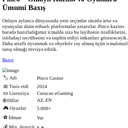
Ümumi Baxış
Onlayn əyləncə dünyasında yeni seçimlər sürətlə artır və
oyunçular daim etibarlı platformalar axtarırlar. Pinco kazino
barədə hazırladığımız icmalda sizə bu layihənin özəlliklərini,
istifadəçi təcrübəsini və təqdim etdiyi imkanları göstərəcəyik.
Daha ətraflı öyrənmək və obyektiv rəy almaq üçün icmalımızl
tanış olmağı tövsiyə edirik.
Baxış
🏷️ Adı
Pinco Casino
📅 Təsis etdi
2024
📜 Lisenziya
Curacao eGaming
AZ, EN
🌐 Dillər
🎮 Oyunlar
5.000+
⚽ İdman
Var
💰 Min. depozit
8 ₼