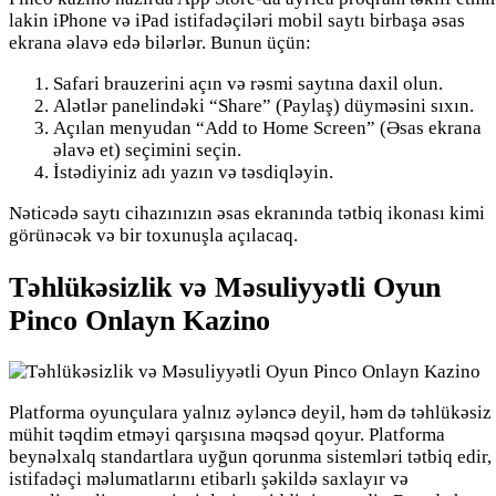
lakin iPhone və iPad istifadəçiləri mobil saytı birbaşa əsas
ekrana əlavə edə bilərlər. Bunun üçün:
Safari brauzerini açın və rəsmi saytına daxil olun.
Alətlər panelindəki “Share” (Paylaş) düyməsini sıxın.
Açılan menyudan “Add to Home Screen” (Əsas ekrana
əlavə et) seçimini seçin.
İstədiyiniz adı yazın və təsdiqləyin.
Nəticədə saytı cihazınızın əsas ekranında tətbiq ikonası kimi
görünəcək və bir toxunuşla açılacaq.
Təhlükəsizlik və Məsuliyyətli Oyun
Pinco Onlayn Kazino
Platforma oyunçulara yalnız əyləncə deyil, həm də təhlükəsiz
mühit təqdim etməyi qarşısına məqsəd qoyur. Platforma
beynəlxalq standartlara uyğun qorunma sistemləri tətbiq edir,
istifadəçi məlumatlarını etibarlı şəkildə saxlayır və