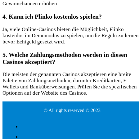
Gewinnchancen erhöhen.
4. Kann ich Plinko kostenlos spielen?
Ja, viele Online-Casinos bieten die Möglichkeit, Plinko
kostenlos im Demomodus zu spielen, um die Regeln zu lernen
bevor Echtgeld gesetzt wird.
5. Welche Zahlungsmethoden werden in diesen
Casinos akzeptiert?
Die meisten der genannten Casinos akzeptieren eine breite
Palette von Zahlungsmethoden, darunter Kreditkarten, E-
Wallets und Banküberweisungen. Prüfen Sie die spezifischen
Optionen auf der Website des Casinos.
© All rights reserved © 2023