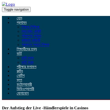
Toggle navigation
হোম
প্রশাসন
শিক্ষক-শিক্ষিকা
ম্যানেজিং কমিটি
পরিচালনা পরিষদ
কর্মকর্তা কর্মচারী
প্রাক্তন প্রধান শিক্ষক
শিক্ষার্থীদের তথ্য
ভর্তি
ভর্তি তথ্য
ভর্তি ফরম
পরীক্ষার ফলাফল
রুটিন
নোটিশ
ব্লগ
ফটোগ্যালারী
ভিডিওগ্যালারী
যোগাযোগ
Der Aufstieg der Live -Händlerspiele in Casinos