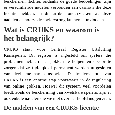
beschermen. Echter, ondanks de goede bedoelingen, zijn
er verschillende nadelen verbonden aan casino’s die deze
licentie hebben. In dit artikel onderzoeken we deze
nadelen en hoe ze de spelervaring kunnen beïnvloeden.
Wat is CRUKS en waarom is
het belangrijk?
CRUKS staat voor Centraal Register Uitsluiting
Kansspelen. Dit register is ingesteld om spelers die
problemen hebben met gokken te helpen en ervoor te
zorgen dat ze tijdelijk of permanent worden uitgesloten
van deelname aan kansspelen. De implementatie van
CRUKS is een enorme stap voorwaarts in de regulering
van online gokken. Hoewel dit systeem veel voordelen
biedt, zoals de bescherming van kwetsbare spelers, zijn er
ook enkele nadelen die we niet over het hoofd mogen zien.
De nadelen van een CRUKS-licentie