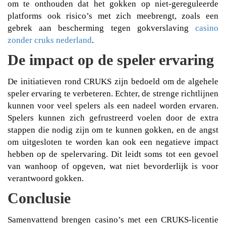
om te onthouden dat het gokken op niet-gereguleerde
platforms ook risico’s met zich meebrengt, zoals een
gebrek aan bescherming tegen gokverslaving
casino
zonder cruks nederland
.
De impact op de speler ervaring
De initiatieven rond CRUKS zijn bedoeld om de algehele
speler ervaring te verbeteren. Echter, de strenge richtlijnen
kunnen voor veel spelers als een nadeel worden ervaren.
Spelers kunnen zich gefrustreerd voelen door de extra
stappen die nodig zijn om te kunnen gokken, en de angst
om uitgesloten te worden kan ook een negatieve impact
hebben op de spelervaring. Dit leidt soms tot een gevoel
van wanhoop of opgeven, wat niet bevorderlijk is voor
verantwoord gokken.
Conclusie
Samenvattend brengen casino’s met een CRUKS-licentie